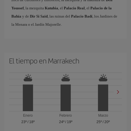
Youssef
, la mezquita
Kutubia
, el
Palacio Real
, el
Palacio de la
Bahía
y de
Dir Si Said
, las ruinas del
Palacio Badí
, los Jardines de
la Menara o el Jardín Majorelle.
El tiempo en Marrakech
Enero
Febrero
Marzo
23º
/
18º
24º
/
19º
25º
/
20º