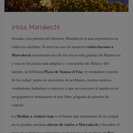
¡Hola, Marrakech!
Situada a las puertas del desierto, Marrakech es una experiencia en
todos los sentidos. Si reservas uno de nuestros
vuelos baratos a
Marrakech
encontrarás uno de los zocos más grandes de Marruecos
y una de las plazas más amplias y concurridas de África y del
mundo, la bellísima
Plaza de Yamaa el Fna
: el verdadero corazón
de la ciudad, punto de encuentro de acróbatas, cuenta-cuentos,
vendedores, bailarines y músicos y que se convierte al atardecer en
un gigantesco restaurante al aire libre, plagado de puestos de
comida.
La
Medina o ciudad vieja
es el barrio más interesante de la ciudad:
no te pierdas nuestras
ofertas de vuelos a Marrakech
y descubre el
zoco de curtidores y tintoreros, la mezquita y la madraza de
Ben