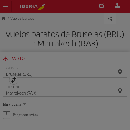
Saltar al contenido principal
Vuelos baratos
Vuelos baratos de Bruselas (BRU)
a Marrakech (RAK)
VUELO
ORIGEN
DESTINO
Seleccione
Ida y vuelta
una
opción
Pagar con Avios