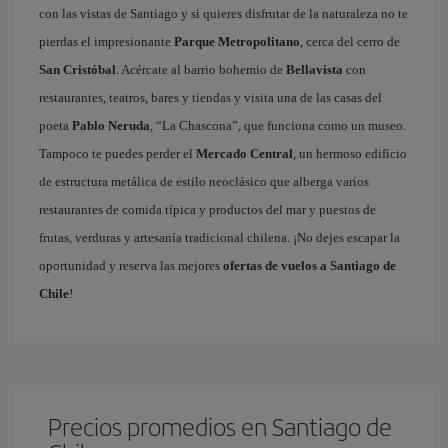
con las vistas de Santiago y si quieres disfrutar de la naturaleza no te
pierdas el impresionante
Parque Metropolitano
, cerca del cerro de
San Cristóbal
. Acércate al barrio bohemio de
Bellavista
con
restaurantes, teatros, bares y tiendas y visita una de las casas del
poeta
Pablo Neruda
, “La Chascona”, que funciona como un museo.
Tampoco te puedes perder el
Mercado Central
, un hermoso edificio
de estructura metálica de estilo neoclásico que alberga varios
restaurantes de comida típica y productos del mar y puestos de
frutas, verduras y artesanía tradicional chilena. ¡No dejes escapar la
oportunidad y reserva las mejores
ofertas de vuelos a Santiago de
Chile
!
Precios promedios en Santiago de