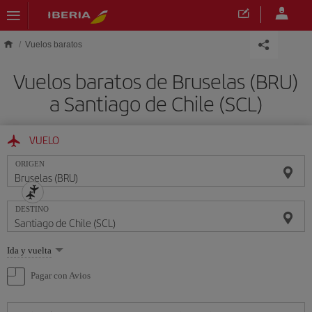
Saltar al contenido principal
Vuelos baratos
Vuelos baratos de Bruselas (BRU)
a Santiago de Chile (SCL)
VUELO
ORIGEN
DESTINO
Seleccione
Ida y vuelta
una
opción
Pagar con Avios