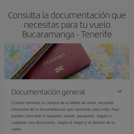
flexible.
Lo normal es que
cuanto antes
reserves tus billetes de
Consulta la documentación que
avión más baratos te saldrán. Además, si buscas los vuelos con
las fechas y los horarios del viaje un poco abiertos, podrás
elegir
necesitas para tu vuelo
el precio más barato.
Bucaramanga - Tenerife
Documentación general
Cuando termines la compra de tu billete de avión, recuerda
informarte de la documentación que necesitas para volar. Aquí
puedes consultar si requieres visado, pasaporte, seguro o
cualquier otro documento, según el origen y el destino de tu
vuelo.