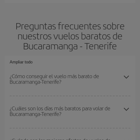
Preguntas frecuentes sobre
nuestros vuelos baratos de
Bucaramanga - Tenerife
Ampliar todo
¿Cómo conseguir el vuelo más barato de
Bucaramanga-Tenerife?
Podrás ahorrar en tu billete de avión de Bucaramanga-Tenerife-
dest y conseguir el vuelo más barato si evitas temporadas altas,
¿Cuáles son los días más baratos para volar de
Bucaramanga-Tenerife?
compras con antelación y puedes ser flexible con las fechas y
horarios de ida y vuelta.
Para saber qué días te saldrá más económico volar, solo tienes
que empezar una consulta en nuestro
buscador de vuelos