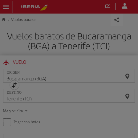
Saltar al contenido principal
Vuelos baratos
Vuelos baratos de Bucaramanga
(BGA) a Tenerife (TCI)
VUELO
ORIGEN
DESTINO
Seleccione
Ida y vuelta
una
opción
Pagar con Avios