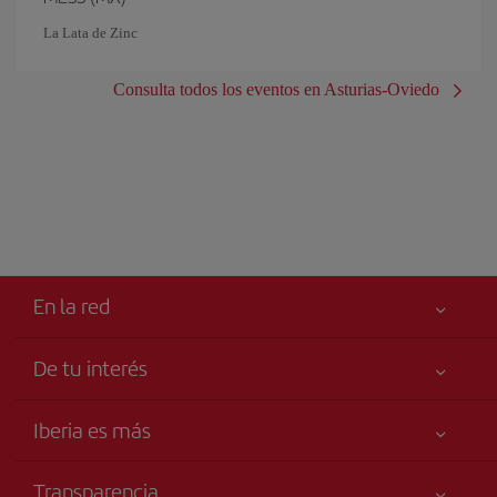
La Lata de Zinc
Consulta todos los eventos en Asturias-Oviedo
En la red
De tu interés
Iberia Joven
Mejor precio garantizado
Iberia es más
Tu seguridad es lo primero
Noticias y Novedades
Declaración de accesibilidad
Transparencia