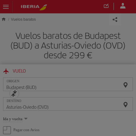
Saltar al contenido principal
Vuelos baratos
Vuelos baratos de Budapest
(BUD) a Asturias-Oviedo (OVD)
desde 299 €
VUELO
ORIGEN
DESTINO
Seleccione
Ida y vuelta
una
opción
Pagar con Avios