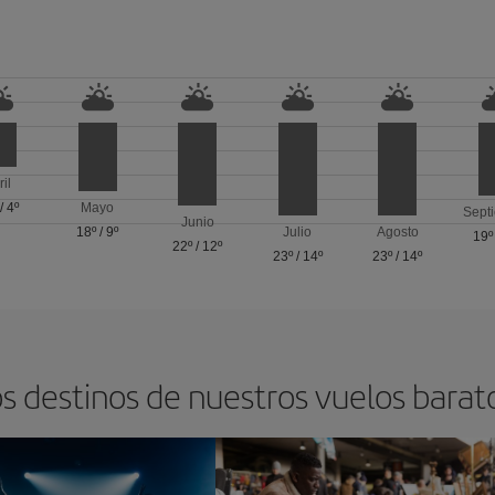
ril
/
4º
Mayo
Sept
Junio
18º
/
9º
Julio
Agosto
19º
22º
/
12º
23º
/
14º
23º
/
14º
s destinos de nuestros vuelos barat