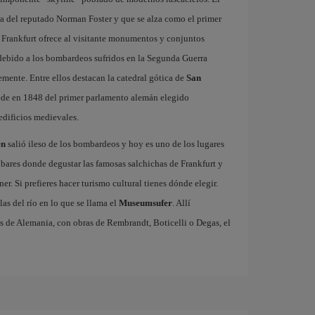
ra del reputado Norman Foster y que se alza como el primer
 Frankfurt ofrece al visitante monumentos y conjuntos
 debido a los bombardeos sufridos en la Segunda Guerra
emente. Entre ellos destacan la catedral gótica de
San
 sede en 1848 del primer parlamento alemán elegido
edificios medievales.
en
salió ileso de los bombardeos y hoy es uno de los lugares
 bares donde degustar las famosas salchichas de Frankfurt y
. Si prefieres hacer turismo cultural tienes dónde elegir.
las del río en lo que se llama el
Museumsufer
. Allí
s de Alemania, con obras de Rembrandt, Boticelli o Degas, el