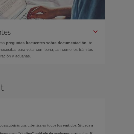
ntes
tras
preguntas frecuentes sobre documentación
: te
cesitas para volar con Iberia, así como los trámites
gración y aduanas.
rt
t
descubrirás una urbe rica en todos los sentidos. Situada a
su imponente “skyline” poblado de modernos rascacielos. El