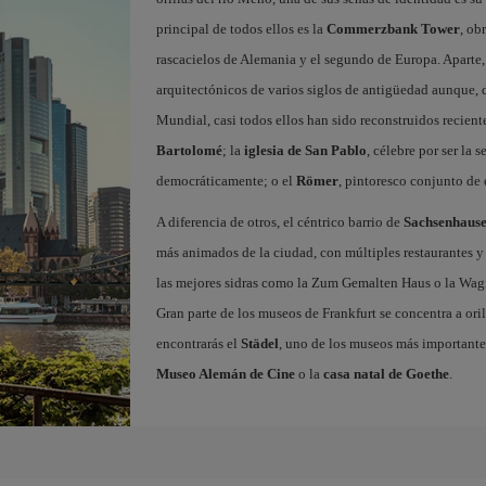
principal de todos ellos es la
Commerzbank Tower
, ob
rascacielos de Alemania y el segundo de Europa. Aparte,
arquitectónicos de varios siglos de antigüedad aunque,
Mundial, casi todos ellos han sido reconstruidos recient
Bartolomé
; la
iglesia de San Pablo
, célebre por ser la
democráticamente; o el
Römer
, pintoresco conjunto de 
A diferencia de otros, el céntrico barrio de
Sachsenhaus
más animados de la ciudad, con múltiples restaurantes y
las mejores sidras como la Zum Gemalten Haus o la Wagner
Gran parte de los museos de Frankfurt se concentra a oril
encontrarás el
Städel
, uno de los museos más importante
Museo Alemán de Cine
o la
casa natal de Goethe
.