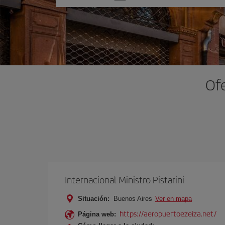
una
opción
Ofe
Internacional Ministro Pistarini
Situación:
Buenos Aires
Ver en mapa
https://aeropuertoezeiza.net/
Página web: