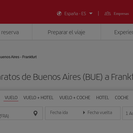
España - ES
Empresas
 reserva
Preparar el viaje
Experien
uenos Aires - Frankfurt
ratos de Buenos Aires (BUE) a Frank
VUELO
VUELO + HOTEL
VUELO + COCHE
HOTEL
COCHE
Fecha ida
Fecha vuelta
1
A
Introduce la fecha en formato día/mes/año
Introduce la fecha en format