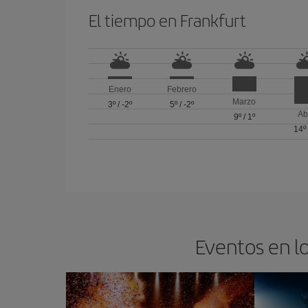
El tiempo en Frankfurt
Enero
Febrero
Marzo
3º
/
-2º
5º
/
-2º
Ab
9º
/
1º
14º
Eventos en lo