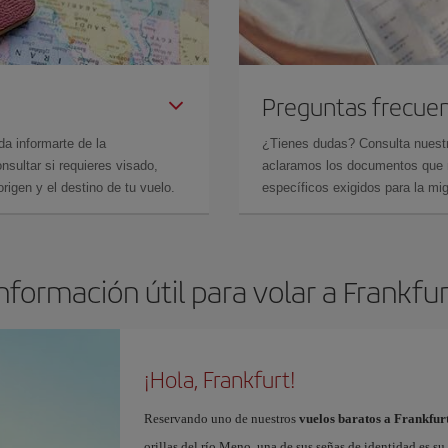
Preguntas frecue
da informarte de la
¿Tienes dudas? Consulta nues
sultar si requieres visado,
aclaramos los documentos que ne
rigen y el destino de tu vuelo.
específicos exigidos para la mi
nformación útil para volar a Frankfu
¡Hola, Frankfurt!
Reservando uno de nuestros
vuelos baratos a Frankfur
orillas del río Meno, una de sus señas de identidad es 