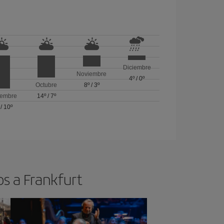
Diciembre
Noviembre
4º
/
0º
Octubre
8º
/
3º
iembre
14º
/
7º
/
10º
os a Frankfurt