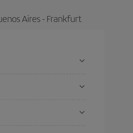
enos Aires - Frankfurt
s, compras con antelación y puedes ser flexible
ratos
. Dinos desde dónde vuelas, a dónde
ra días cercanos
, tanto de ida como de vuelta,
gunos
horarios
puede que te hagan ahorrar aún
eral las Navidades, la Semana Santa y los