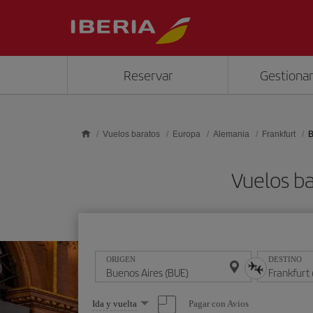
Saltar al contenido principal
Reservar
Gestionar
Vuelos baratos
Europa
Alemania
Frankfurt
B
Vuelos ba
ORIGEN
DESTINO
Seleccione
Pagar con Avios
Ida y vuelta