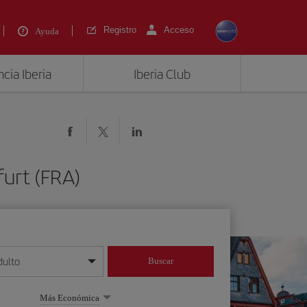
Registro
Acceso
Ayuda
cia Iberia
Iberia Club
furt (FRA)
dulto
Buscar
o día/mes/año
Más Económica