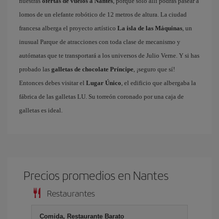
nuestras
ofertas de vuelos a Nantes
, porque solo allí podrás pasear a
lomos de un elefante robótico de 12 metros de altura. La ciudad
francesa alberga el proyecto artístico
La isla de las Máquinas
, un
inusual Parque de atracciones con toda clase de mecanismo y
autómatas que te transportará a los universos de Julio Verne. Y si has
probado las
galletas de chocolate Príncipe
, ¡seguro que sí!
Entonces debes visitar el
Lugar Único
, el edificio que albergaba la
fábrica de las galletas LU. Su torreón coronado por una caja de
galletas es ideal.
Precios promedios en Nantes
Restaurantes
Comida, Restaurante Barato