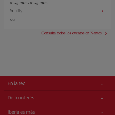
08 ago 2026 - 08 ago 2026
Soulfly
Sao
Consulta todos los eventos en Nantes
En la red
De tu interés
Iberia Joven
Mejor precio garantizado
Iberia es más
Tu seguridad es lo primero