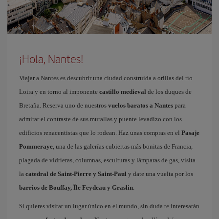
¡Hola, Nantes!
Viajar a Nantes es descubrir una ciudad construida a orillas del río
Loira y en torno al imponente
castillo medieval
de los duques de
Bretaña. Reserva uno de nuestros
vuelos baratos a Nantes
para
admirar el contraste de sus murallas y puente levadizo con los
edificios renacentistas que lo rodean. Haz unas compras en el
Pasaje
Pommeraye
, una de las galerías cubiertas más bonitas de Francia,
plagada de vidrieras, columnas, esculturas y lámparas de gas, visita
la
catedral de Saint-Pierre y Saint-Paul
y date una vuelta por los
barrios de Bouffay, Île Feydeau y Graslin
.
Si quieres visitar un lugar único en el mundo, sin duda te interesarán