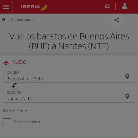
Saltar al contenido principal
Vuelos baratos
Vuelos baratos de Buenos Aires
(BUE) a Nantes (NTE)
VUELO
ORIGEN
DESTINO
Seleccione
Ida y vuelta
una
opción
Pagar con Avios