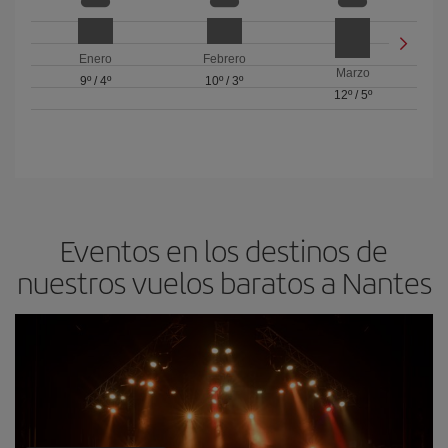
Enero
Febrero
Marzo
9º
/
4º
10º
/
3º
12º
/
5º
Eventos en los destinos de
nuestros vuelos baratos a Nantes