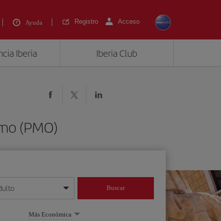
Registro
Acceso
Ayuda
cia Iberia
Iberia Club
rmo (PMO)
dulto
Buscar
o día/mes/año
Más Económica