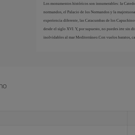
Los monumentos históricos son innumerables: la Catedra
normandos, el Palacio de los Normandos y la majestuosa 
experiencia diferente, las Catacumbas de los Capuchino
desde el siglo XVI. Y, por supuesto, no puedes irte sin dis
inolvidables al mar Mediterráneo.Con vuelos baratos, ca
rmo