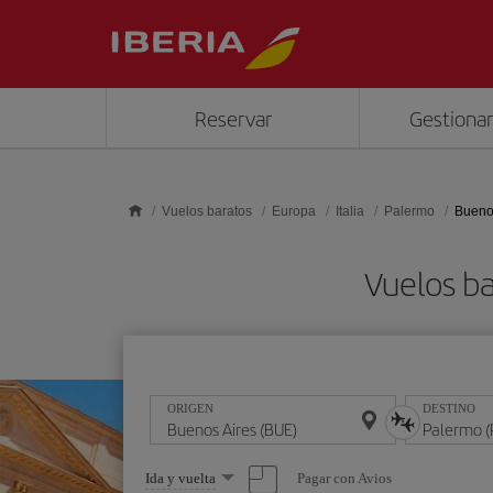
Saltar al contenido principal
Reservar
Gestionar
Vuelos baratos
Europa
Italia
Palermo
Buenos
Vuelos b
ORIGEN
DESTINO
Seleccione
Pagar con Avios
Ida y vuelta