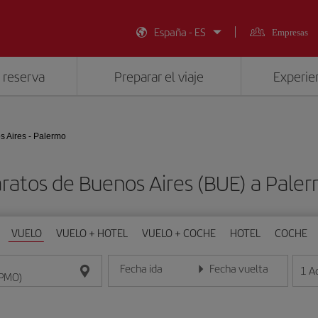
España - ES
Empresas
 reserva
Preparar el viaje
Experien
 Aires - Palermo
aratos de Buenos Aires (BUE) a Pale
VUELO
VUELO + HOTEL
VUELO + COCHE
HOTEL
COCHE
Fecha ida
Fecha vuelta
1
A
Introduce la fecha en formato día/mes/año
Introduce la fecha en format