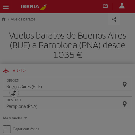
Saltar al contenido principal
Vuelos baratos
Vuelos baratos de Buenos Aires
(BUE) a Pamplona (PNA) desde
1035 €
VUELO
ORIGEN
DESTINO
Seleccione
Ida y vuelta
una
opción
Pagar con Avios