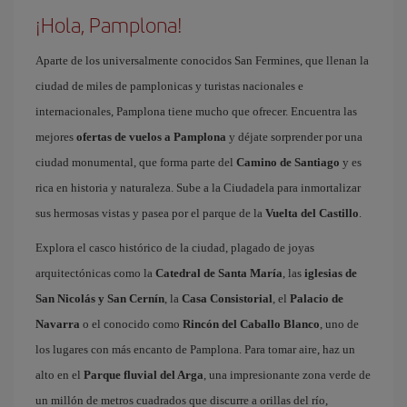
¡Hola, Pamplona!
Aparte de los universalmente conocidos San Fermines, que llenan la
ciudad de miles de pamplonicas y turistas nacionales e
internacionales, Pamplona tiene mucho que ofrecer. Encuentra las
mejores
ofertas de vuelos a Pamplona
y déjate sorprender por una
ciudad monumental, que forma parte del
Camino de Santiago
y es
rica en historia y naturaleza. Sube a la Ciudadela para inmortalizar
sus hermosas vistas y pasea por el parque de la
Vuelta del Castillo
.
Explora el casco histórico de la ciudad, plagado de joyas
arquitectónicas como la
Catedral de Santa María
, las
iglesias de
San Nicolás y San Cernín
, la
Casa Consistorial
, el
Palacio de
Navarra
o el conocido como
Rincón del Caballo Blanco
, uno de
los lugares con más encanto de Pamplona. Para tomar aire, haz un
alto en el
Parque fluvial del Arga
, una impresionante zona verde de
un millón de metros cuadrados que discurre a orillas del río,