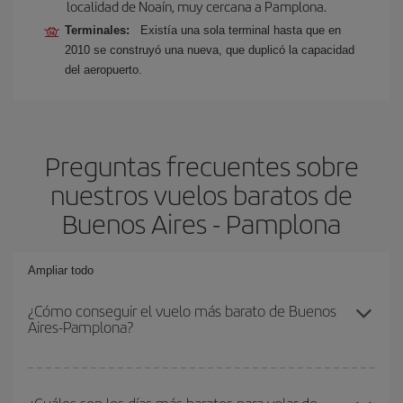
localidad de Noaín, muy cercana a Pamplona.
Terminales:
Existía una sola terminal hasta que en
2010 se construyó una nueva, que duplicó la capacidad
del aeropuerto.
Preguntas frecuentes sobre
nuestros vuelos baratos de
Buenos Aires - Pamplona
Ampliar todo
¿Cómo conseguir el vuelo más barato de Buenos
Aires-Pamplona?
Podrás ahorrar en tu billete de avión de Buenos Aires-Pamplona-
dest y conseguir el vuelo más barato si evitas temporadas altas,