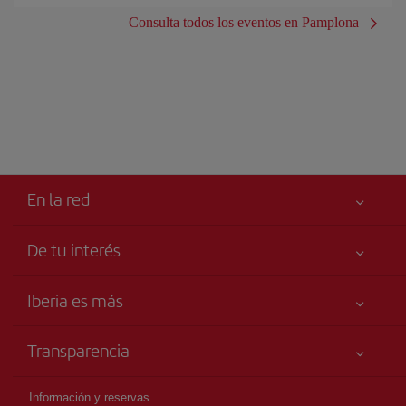
Consulta todos los eventos en Pamplona
En la red
De tu interés
Iberia Joven
Mejor precio garantizado
Iberia es más
Tu seguridad es lo primero
Noticias y Novedades
Declaración de accesibilidad
Transparencia
Talento a bordo
Compromiso de servicio
Información Legal
Grupo Iberia
Publicidad
Información y reservas