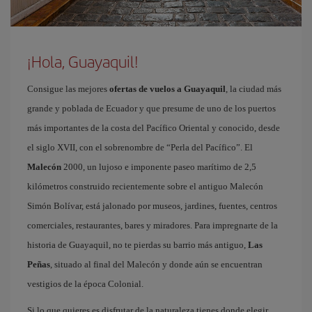
¡Hola, Guayaquil!
Consigue las mejores
ofertas de vuelos a Guayaquil
, la ciudad más
grande y poblada de Ecuador y que presume de uno de los puertos
más importantes de la costa del Pacífico Oriental y conocido, desde
el siglo XVII, con el sobrenombre de “Perla del Pacífico”. El
Malecón
2000, un lujoso e imponente paseo marítimo de 2,5
kilómetros construido recientemente sobre el antiguo Malecón
Simón Bolívar, está jalonado por museos, jardines, fuentes, centros
comerciales, restaurantes, bares y miradores. Para impregnarte de la
historia de Guayaquil, no te pierdas su barrio más antiguo,
Las
Peñas
, situado al final del Malecón y donde aún se encuentran
vestigios de la época Colonial.
Si lo que quieres es disfrutar de la naturaleza tienes donde elegir