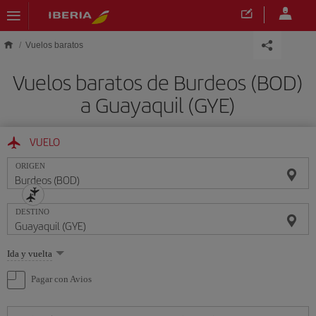
Saltar al contenido principal
Vuelos baratos
Vuelos baratos de Burdeos (BOD)
a Guayaquil (GYE)
VUELO
ORIGEN
DESTINO
Seleccione
Ida y vuelta
una
opción
Pagar con Avios