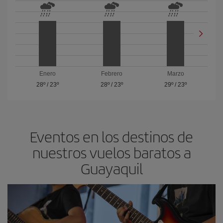
Enero
Febrero
Marzo
28º
/
23º
28º
/
23º
29º
/
23º
Eventos en los destinos de
nuestros vuelos baratos a
Guayaquil