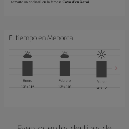
tomarte un cocktail en la famosa
Cova d'en Xoroi
.
El tiempo en Menorca
Enero
Febrero
Marzo
13º
/
11º
13º
/
10º
14º
/
12º
Eventos en los destinos de