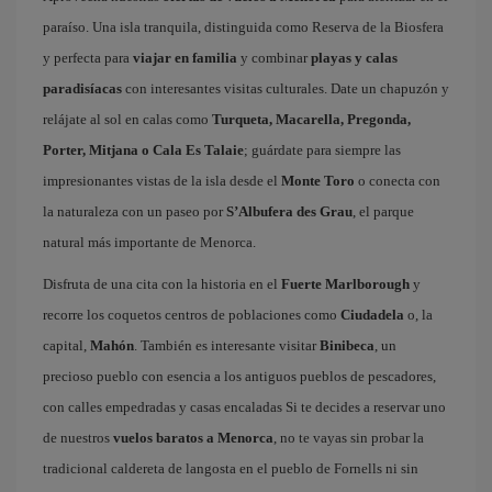
paraíso. Una isla tranquila, distinguida como Reserva de la Biosfera
y perfecta para
viajar en familia
y combinar
playas y calas
paradisíacas
con interesantes visitas culturales. Date un chapuzón y
relájate al sol en calas como
Turqueta, Macarella, Pregonda,
Porter, Mitjana o Cala Es Talaie
; guárdate para siempre las
impresionantes vistas de la isla desde el
Monte Toro
o conecta con
la naturaleza con un paseo por
S’Albufera des Grau
, el parque
natural más importante de Menorca.
Disfruta de una cita con la historia en el
Fuerte Marlborough
y
recorre los coquetos centros de poblaciones como
Ciudadela
o, la
capital,
Mahón
. También es interesante visitar
Binibeca
, un
precioso pueblo con esencia a los antiguos pueblos de pescadores,
con calles empedradas y casas encaladas Si te decides a reservar uno
de nuestros
vuelos baratos a Menorca
, no te vayas sin probar la
tradicional caldereta de langosta en el pueblo de Fornells ni sin