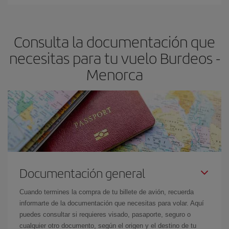
Cualquier día de la semana puedes encontrar vuelos baratos. Las
claves para encontrar los mejores precios son
anticiparte y ser
flexible.
Lo normal es que
cuanto antes
reserves tus billetes de
Consulta la documentación que
avión más baratos te saldrán. Además, si buscas los vuelos con
las fechas y los horarios del viaje un poco abiertos, podrás
elegir
necesitas para tu vuelo Burdeos -
el precio más barato.
Menorca
Documentación general
Cuando termines la compra de tu billete de avión, recuerda
informarte de la documentación que necesitas para volar. Aquí
puedes consultar si requieres visado, pasaporte, seguro o
cualquier otro documento, según el origen y el destino de tu