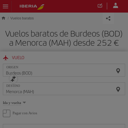
Saltar al contenido principal
Vuelos baratos
Vuelos baratos de Burdeos (BOD)
a Menorca (MAH) desde 252 €
VUELO
ORIGEN
DESTINO
Seleccione
Ida y vuelta
una
opción
Pagar con Avios