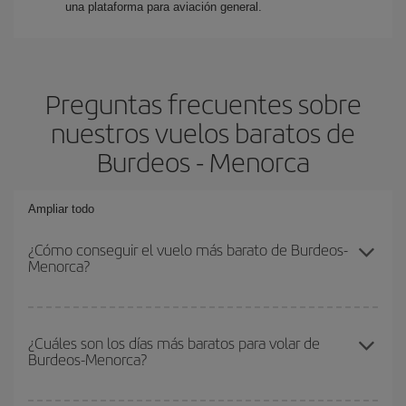
una plataforma para aviación general.
Preguntas frecuentes sobre
nuestros vuelos baratos de
Burdeos - Menorca
Ampliar todo
¿Cómo conseguir el vuelo más barato de Burdeos-
Menorca?
Podrás ahorrar en tu billete de avión de Burdeos-Menorca-dest y
conseguir el vuelo más barato si evitas temporadas altas,
¿Cuáles son los días más baratos para volar de
Burdeos-Menorca?
compras con antelación y puedes ser flexible con las fechas y
horarios de ida y vuelta.