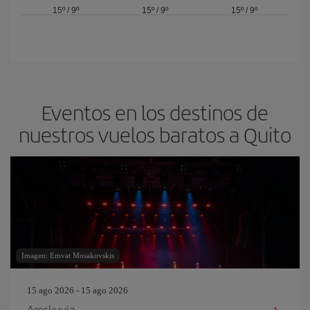
15º
/
9º
15º
/
9º
15º
/
9º
Eventos en los destinos de
nuestros vuelos baratos a Quito
Imagen: Emvat Mosakovskis
15 ago 2026 - 15 ago 2026
Areskuuja