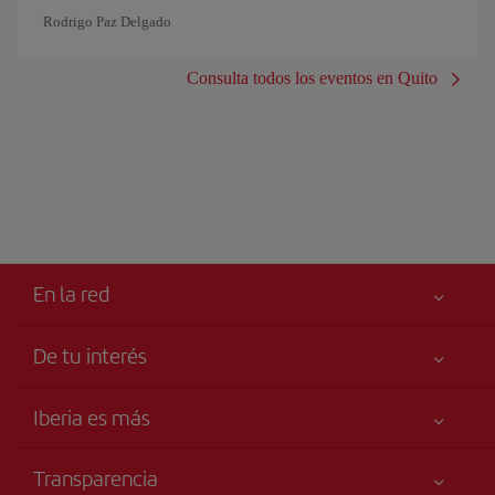
Rodrigo Paz Delgado
Consulta todos los eventos en Quito
En la red
De tu interés
Iberia Joven
Mejor precio garantizado
Iberia es más
Tu seguridad es lo primero
Noticias y Novedades
Declaración de accesibilidad
Transparencia
Talento a bordo