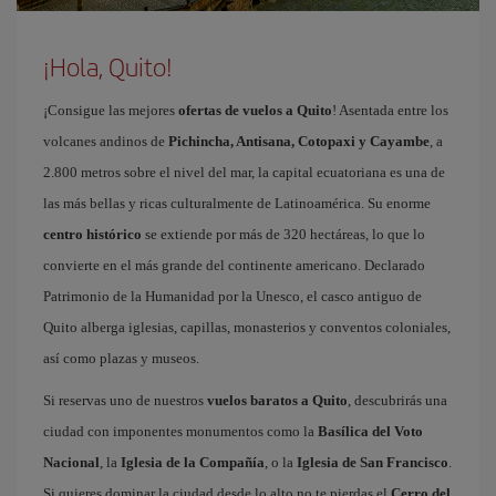
¡Hola, Quito!
¡Consigue las mejores
ofertas de vuelos a Quito
! Asentada entre los
volcanes andinos de
Pichincha, Antisana, Cotopaxi y Cayambe
, a
2.800 metros sobre el nivel del mar, la capital ecuatoriana es una de
las más bellas y ricas culturalmente de Latinoamérica. Su enorme
centro histórico
se extiende por más de 320 hectáreas, lo que lo
convierte en el más grande del continente americano. Declarado
Patrimonio de la Humanidad por la Unesco, el casco antiguo de
Quito alberga iglesias, capillas, monasterios y conventos coloniales,
así como plazas y museos.
Si reservas uno de nuestros
vuelos baratos a Quito
, descubrirás una
ciudad con imponentes monumentos como la
Basílica del Voto
Nacional
, la
Iglesia de la Compañía
, o la
Iglesia de San Francisco
.
Si quieres dominar la ciudad desde lo alto no te pierdas el
Cerro del