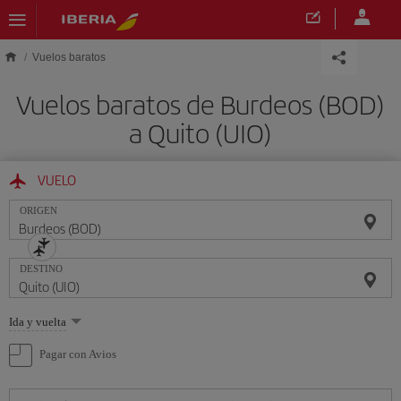
Saltar al contenido principal
Vuelos baratos
Vuelos baratos de Burdeos (BOD)
a Quito (UIO)
VUELO
ORIGEN
DESTINO
Seleccione
Ida y vuelta
una
opción
Pagar con Avios