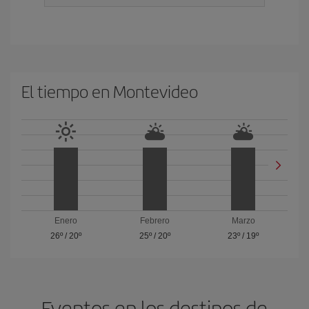
El tiempo en Montevideo
Enero
Febrero
Marzo
26º
/
20º
25º
/
20º
23º
/
19º
Eventos en los destinos de