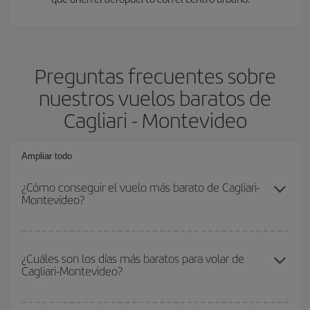
Preguntas frecuentes sobre
nuestros vuelos baratos de
Cagliari - Montevideo
Ampliar todo
¿Cómo conseguir el vuelo más barato de Cagliari-
Montevideo?
Podrás ahorrar en tu billete de avión de Cagliari-Montevideo-dest y
conseguir el vuelo más barato si evitas temporadas altas,
¿Cuáles son los días más baratos para volar de
Cagliari-Montevideo?
compras con antelación y puedes ser flexible con las fechas y
horarios de ida y vuelta.
Para saber qué días te saldrá más económico volar, solo tienes