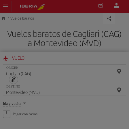
Saltar al contenido principal
Vuelos baratos
Vuelos baratos de Cagliari (CAG)
a Montevideo (MVD)
VUELO
ORIGEN
DESTINO
Seleccione
Ida y vuelta
una
opción
Pagar con Avios