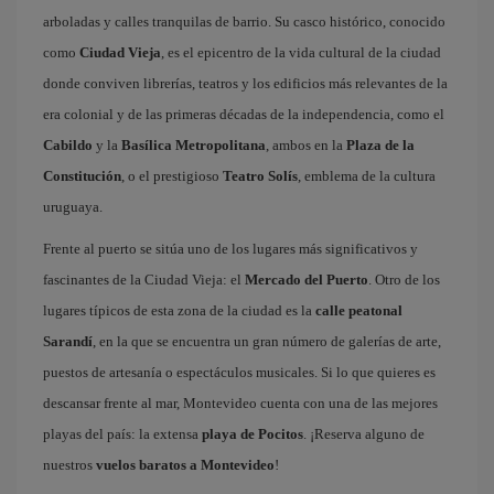
arboladas y calles tranquilas de barrio. Su casco histórico, conocido
como
Ciudad Vieja
, es el epicentro de la vida cultural de la ciudad
donde conviven librerías, teatros y los edificios más relevantes de la
era colonial y de las primeras décadas de la independencia, como el
Cabildo
y la
Basílica Metropolitana
, ambos en la
Plaza de la
Constitución
, o el prestigioso
Teatro Solís
, emblema de la cultura
uruguaya.
Frente al puerto se sitúa uno de los lugares más significativos y
fascinantes de la Ciudad Vieja: el
Mercado del Puerto
. Otro de los
lugares típicos de esta zona de la ciudad es la
calle peatonal
Sarandí
, en la que se encuentra un gran número de galerías de arte,
puestos de artesanía o espectáculos musicales. Si lo que quieres es
descansar frente al mar, Montevideo cuenta con una de las mejores
playas del país: la extensa
playa de Pocitos
. ¡Reserva alguno de
nuestros
vuelos baratos a Montevideo
!