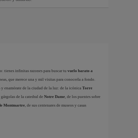
: tienes infinitas razones para buscar tu
vuelo barato a
ropeas, que merece una y mil visitas para conocerla a fondo.
s
y enamórate de la ciudad de la luz: de la icónica
Torre
 gárgolas de la catedral de
Notre Dame
, de los puentes sobre
de Montmartre
, de sus centenares de museos y casas