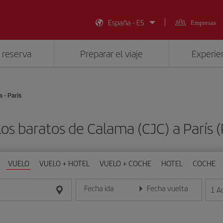
España - ES
Empresas
 reserva
Preparar el viaje
Experien
 - París
os baratos de Calama (CJC) a París 
VUELO
VUELO + HOTEL
VUELO + COCHE
HOTEL
COCHE
Fecha ida
Fecha vuelta
1
A
Introduce la fecha en formato día/mes/año
Introduce la fecha en format