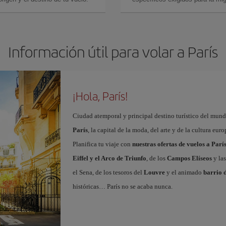
Información útil para volar a París
¡Hola, París!
Ciudad atemporal y principal destino turístico del mundo
París
, la capital de la moda, del arte y de la cultura eu
Planifica tu viaje con
nuestras ofertas de vuelos a Parí
Eiffel y el Arco de Triunfo
, de los
Campos Elíseos
y las
el Sena, de los tesoros del
Louvre
y el animado
barrio 
históricas… París no se acaba nunca.