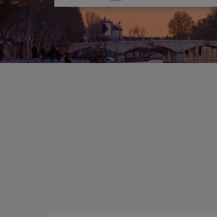
una
opción