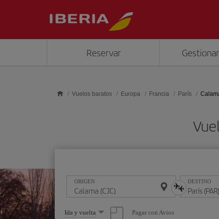
Saltar al contenido principal
Reservar
Gestionar
Vuelos baratos
Europa
Francia
París
Calama
Vuel
ORIGEN
DESTINO
Seleccione
Pagar con Avios
Ida y vuelta