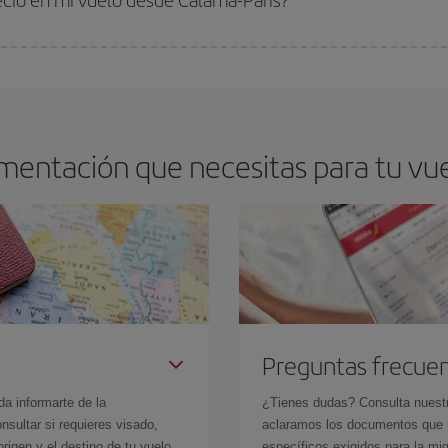
arte el mejor precio según tus necesidades de viaje. La tarifa básica, te asegu
mentación que necesitas para tu vue
Preguntas frecue
da informarte de la
¿Tienes dudas? Consulta nues
sultar si requieres visado,
aclaramos los documentos que ne
rigen y el destino de tu vuelo.
específicos exigidos para la mi