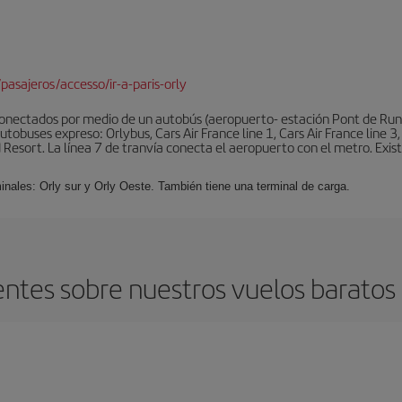
pasajeros/accesso/ir-a-paris-orly
conectados por medio de un autobús (aeropuerto- estación Pont de Rung
obuses expreso: Orlybus, Cars Air France line 1, Cars Air France line 3,
 Resort. La línea 7 de tranvía conecta el aeropuerto con el metro. Exis
minales: Orly sur y Orly Oeste. También tiene una terminal de carga.
ntes sobre nuestros vuelos baratos 