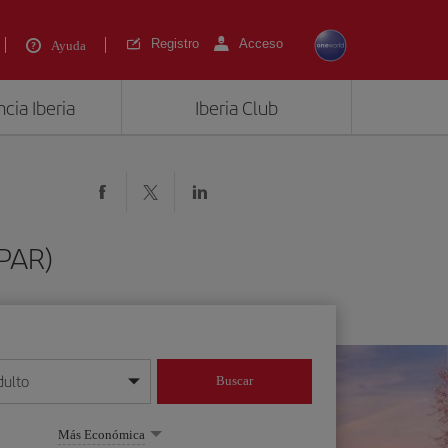
Registro
Acceso
Ayuda
cia Iberia
Iberia Club
(PAR)
dulto
Buscar
o día/mes/año
Más Económica