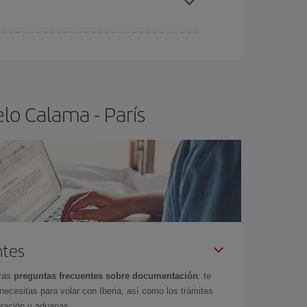
ra el vuelo más barato.
lo Calama - París
ntes
tras
preguntas frecuentes sobre documentación
: te
cesitas para volar con Iberia, así como los trámites
gración y aduanas.