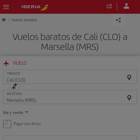
Saltar al contenido principal
Vuelos baratos
Vuelos baratos de Cali (CLO) a
Marsella (MRS)
VUELO
ORIGEN
DESTINO
Seleccione
Ida y vuelta
una
opción
Pagar con Avios