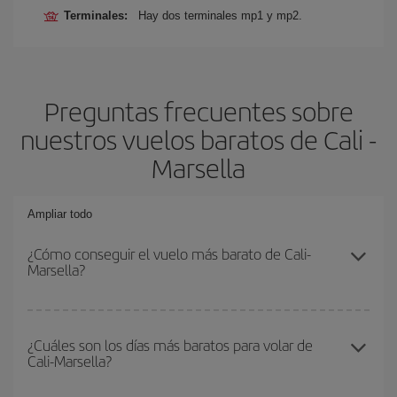
Terminales:
Hay dos terminales mp1 y mp2.
Preguntas frecuentes sobre
nuestros vuelos baratos de Cali -
Marsella
Ampliar todo
¿Cómo conseguir el vuelo más barato de Cali-
Marsella?
Podrás ahorrar en tu billete de avión de Cali-Marsella-dest y
conseguir el vuelo más barato si evitas temporadas altas,
¿Cuáles son los días más baratos para volar de
Cali-Marsella?
compras con antelación y puedes ser flexible con las fechas y
horarios de ida y vuelta.