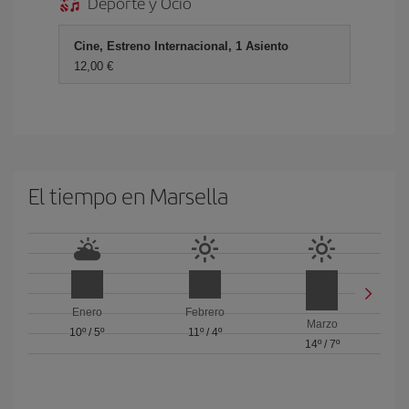
Deporte y Ocio
Cine, Estreno Internacional, 1 Asiento
12,00 €
El tiempo en Marsella
Enero
Febrero
Marzo
10º
/
5º
11º
/
4º
14º
/
7º