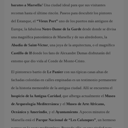
baratos a Marsella
! Una ciudad ideal para que sus visitantes
recorran hasta el último rincón. Paseos para descubrir los pintores
del Estanque, el
“Vieux Port”
uno de los puertos más antiguos de
Europa; la fabulosa
Notre-Dame de la Garde
desde donde se divisa
una magnífica panorámica de Marsella y de sus alrededores, la
Abadía de Saint-Víctor
, una joya de la arquitectura, o el magnífico
Castillo de If
donde los fans de Alexandre Dumas disfrutarán del
entorno que dio vida al Conde de Monte-Cristo.
El pintoresco barrio de
Le Panier
con sus típicas casas altas de
fachadas coloridas en calles empinadas es un testimonio permanente
de la historia memorable de la antigua ciudad. Allí se encuentra el
hospicio de la Antigua Caridad
, que alberga actualmente el
Museo
de Arqueología Mediterránea
y el
Museo de Arte Africano,
Oceánico y Amerindio
, y el
Ayuntamiento
. A pocos minutos de
Marsella está el
Parque Nacional de “Les Calanques”
, un hermoso
parque en la costa mediterránea. Por todo ello, es una ciudad para