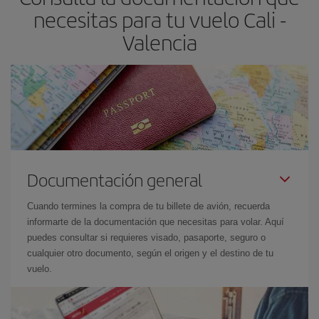
las fechas y los horarios del viaje un poco abiertos, podrás
elegir
necesitas para tu vuelo Cali -
el precio más barato.
Valencia
Documentación general
Cuando termines la compra de tu billete de avión, recuerda
informarte de la documentación que necesitas para volar. Aquí
puedes consultar si requieres visado, pasaporte, seguro o
cualquier otro documento, según el origen y el destino de tu
vuelo.