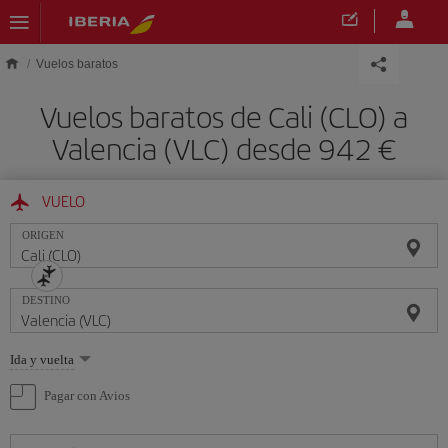
Saltar al contenido principal
Vuelos baratos
Vuelos baratos de Cali (CLO) a
Valencia (VLC) desde 942 €
VUELO
ORIGEN
DESTINO
Seleccione
Ida y vuelta
una
opción
Pagar con Avios