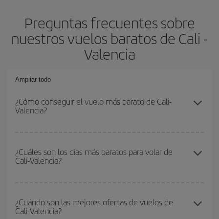
Preguntas frecuentes sobre
nuestros vuelos baratos de Cali -
Valencia
Ampliar todo
¿Cómo conseguir el vuelo más barato de Cali-
Valencia?
Podrás ahorrar en tu billete de avión de Cali-Valencia-dest y
conseguir el vuelo más barato si evitas temporadas altas,
¿Cuáles son los días más baratos para volar de
Cali-Valencia?
compras con antelación y puedes ser flexible con las fechas y
horarios de ida y vuelta.
Para saber qué días te saldrá más económico volar, solo tienes
que empezar una consulta en nuestro
buscador de vuelos
¿Cuándo son las mejores ofertas de vuelos de
Cali-Valencia?
baratos
. Dinos desde dónde vuelas, a dónde quieres ir y en qué