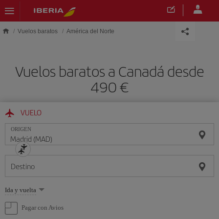
Saltar al contenido principal
Vuelos baratos
América del Norte
Vuelos baratos a Canadá desde
490 €
VUELO
ORIGEN
Destino
Seleccione
Ida y vuelta
una
opción
Pagar con Avios