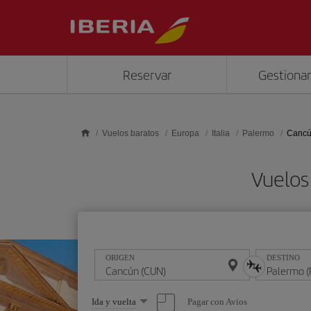
Saltar al contenido principal
Reservar
Gestionar
Vuelos baratos
Europa
Italia
Palermo
Cancú
Vuelos
ORIGEN
DESTINO
Seleccione
Pagar con Avios
Ida y vuelta