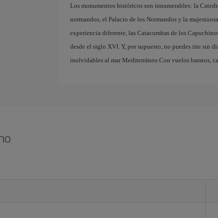
Los monumentos históricos son innumerables: la Catedra
normandos, el Palacio de los Normandos y la majestuosa 
experiencia diferente, las Catacumbas de los Capuchino
desde el siglo XVI. Y, por supuesto, no puedes irte sin dis
inolvidables al mar Mediterráneo.Con vuelos baratos, ca
rmo