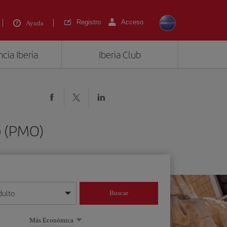
Registro
Acceso
Ayuda
cia Iberia
Iberia Club
o (PMO)
dulto
Buscar
o día/mes/año
Más Económica