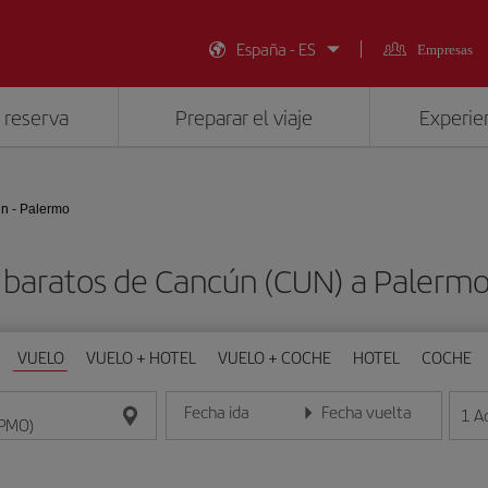
España - ES
Empresas
 reserva
Preparar el viaje
Experien
n - Palermo
 baratos de Cancún (CUN) a Palerm
VUELO
VUELO + HOTEL
VUELO + COCHE
HOTEL
COCHE
Fecha ida
Fecha vuelta
1
A
Introduce la fecha en formato día/mes/año
Introduce la fecha en format