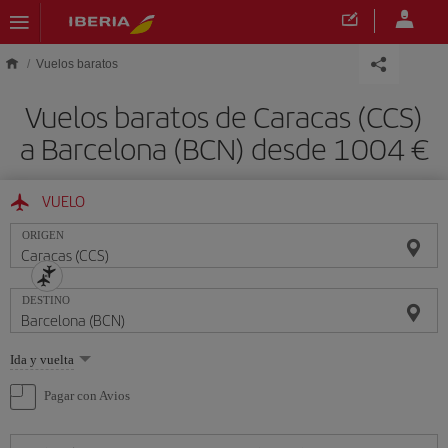
Saltar al contenido principal
Vuelos baratos
Vuelos baratos de Caracas (CCS)
a Barcelona (BCN) desde 1004 €
VUELO
ORIGEN
DESTINO
Seleccione
Ida y vuelta
una
opción
Pagar con Avios