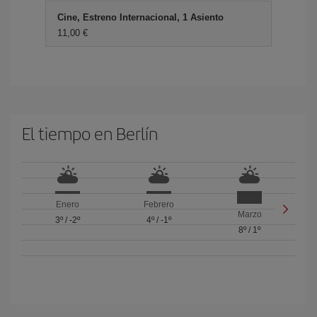
Cine, Estreno Internacional, 1 Asiento
11,00 €
El tiempo en Berlín
Enero
Febrero
Marzo
3º
/
-2º
4º
/
-1º
8º
/
1º