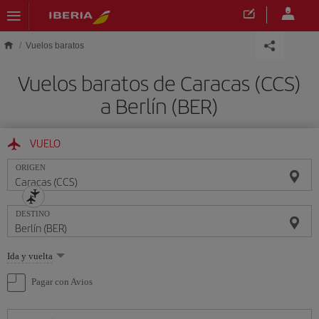
Saltar al contenido principal
Vuelos baratos
Vuelos baratos de Caracas (CCS)
a Berlín (BER)
VUELO
ORIGEN
DESTINO
Seleccione
Ida y vuelta
una
opción
Pagar con Avios