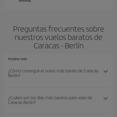
terminal.
Preguntas frecuentes sobre
nuestros vuelos baratos de
Caracas - Berlín
Ampliar todo
¿Cómo conseguir el vuelo más barato de Caracas-
Berlín?
Podrás ahorrar en tu billete de avión de Caracas-Berlín-dest y
conseguir el vuelo más barato si evitas temporadas altas,
¿Cuáles son los días más baratos para volar de
Caracas-Berlín?
compras con antelación y puedes ser flexible con las fechas y
horarios de ida y vuelta.
Para saber qué días te saldrá más económico volar, solo tienes