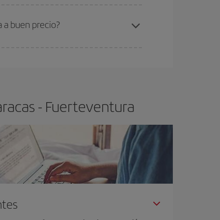
ra el vuelo más barato.
a a buen precio?
ser flexible.
Lo normal es que
cuanto antes
 poco abiertos, podrás
elegir el precio más
aracas - Fuerteventura
ntes