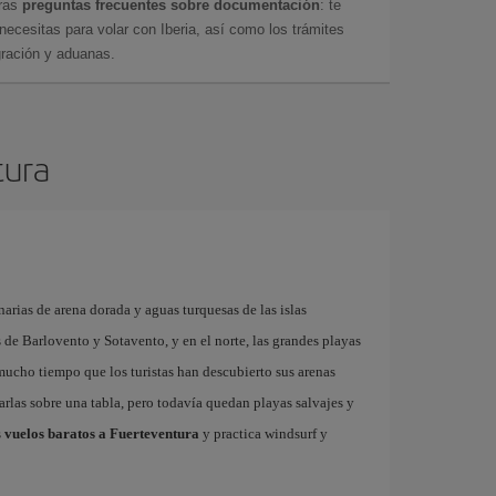
tras
preguntas frecuentes sobre documentación
: te
cesitas para volar con Iberia, así como los trámites
gración y aduanas.
tura
arias de arena dorada y aguas turquesas de las islas
as de Barlovento y Sotavento, y en el norte, las grandes playas
 mucho tiempo que los turistas han descubierto sus arenas
garlas sobre una tabla, pero todavía quedan playas salvajes y
s
vuelos baratos a Fuerteventura
y practica windsurf y