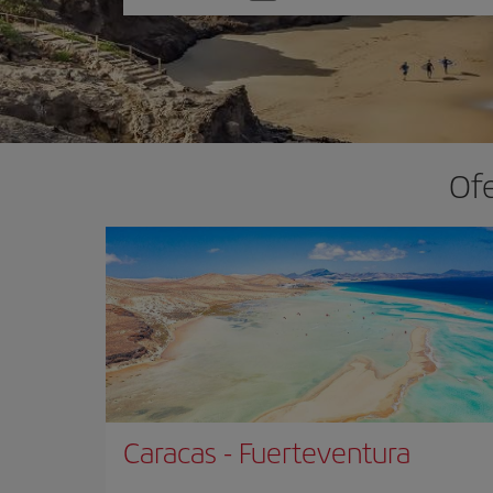
una
opción
Ofe
Caracas
-
Fuerteventura