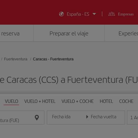
España - ES
Empresas
 reserva
Preparar el viaje
Experien
Fuerteventura
Caracas - Fuerteventura
de Caracas (CCS) a Fuerteventura (F
VUELO
VUELO + HOTEL
VUELO + COCHE
HOTEL
COCHE
Fecha ida
Fecha vuelta
1
A
Introduce la fecha en formato día/mes/año
Introduce la fecha en format