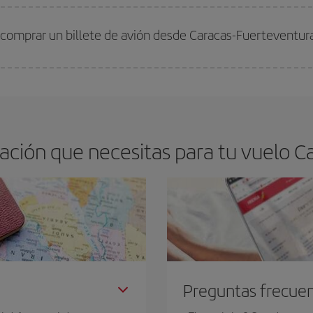
arte el mejor precio según tus necesidades de viaje. La tarifa básica, te asegu
 comprar un billete de avión desde Caracas-Fuerteventur
os baratos. Las claves para encontrar los mejores precios son
anticiparte y 
drán. Además, si buscas los vuelos con las fechas y los horarios del viaje un
ción que necesitas para tu vuelo C
Preguntas frecue