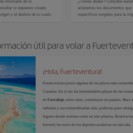
da informarte de la
¿Tienes dudas? Consulta nues
sultar si requieres visado,
aclaramos los documentos que ne
rigen y el destino de tu vuelo.
específicos exigidos para la mi
ormación útil para volar a Fuerteven
¡Hola, Fuerteventura!
Fuerteventura posee algunas de las playas más extraordin
Canarias. En el sur, las interminables playas de las cost
de
Corralejo
, entre otras, constituyen un paraíso. Hace
infinitas y sus extraordinarias olas, perfectas para cabal
lugares donde sentirse como en otro planeta. Reserva tu
kitesurf, los reyes de los deportes acuáticos en esta isla.