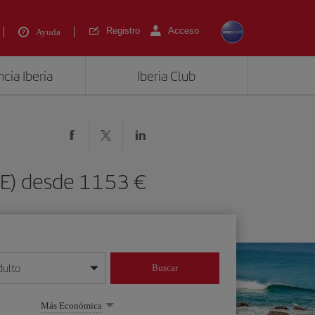
Registro
Acceso
Ayuda
cia Iberia
Iberia Club
UE) desde 1153 €
dulto
Buscar
o día/mes/año
Más Económica