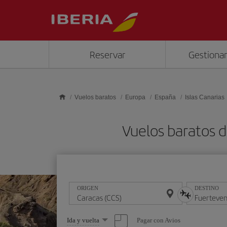
Saltar al contenido principal
Reservar
Gestionar
Vuelos baratos
Europa
España
Islas Canarias
Vuelos baratos 
ORIGEN
DESTINO
Seleccione
Pagar con Avios
Ida y vuelta