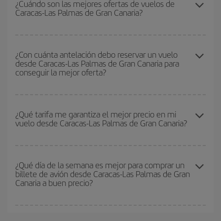
¿Cuándo son las mejores ofertas de vuelos de
Caracas-Las Palmas de Gran Canaria?
baratos
. Dinos desde dónde vuelas, a dónde quieres ir y en qué
fechas habías pensado viajar. Te mostraremos los vuelos más
baratos, no solo
para tu consulta, sino para días cercanos
,
Puedes conseguir los vuelos más baratos viajando
fuera de las
tanto de ida como de vuelta, para que puedas encontrar la mejor
temporadas altas
. Aunque depende de tu destino, por lo general
¿Con cuánta antelación debo reservar un vuelo
oferta. Además, busca en las diferentes opciones de vuelo que te
desde Caracas-Las Palmas de Gran Canaria para
las Navidades, la Semana Santa y los periodos de vacaciones
ofrecemos cada día: algunos
horarios
puede que te hagan ahorrar
conseguir la mejor oferta?
escolares son temporada alta. Además, sobre todo si estás
aún más en el precio de tu billete.
pensando en una escapada de fin de semana,
cuanto antes
compres tu vuelo, mejores precios encontrarás.
Cuanto antes reserves
tus vuelos, mejores precios encontrarás.
Los precios dependen de las plazas que queden libres en el vuelo
¿Qué tarifa me garantiza el mejor precio en mi
vuelo desde Caracas-Las Palmas de Gran Canaria?
y de que las tarifas más baratas (turista) estén disponibles o se
vayan agotando. Por eso, comprar con antelación es
fundamental
para conseguir
vuelos baratos a Caracas-Las
En Iberia, tenemos distintas tarifas para garantizarte el mejor
Palmas de Gran Canaria-dest
.
precio según tus necesidades de viaje. La tarifa básica, te
¿Qué día de la semana es mejor para comprar un
billete de avión desde Caracas-Las Palmas de Gran
asegura el vuelo más barato.
Canaria a buen precio?
Cualquier día de la semana puedes encontrar vuelos baratos. Las
claves para encontrar los mejores precios son
anticiparte y ser