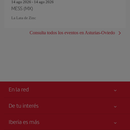
14 ago 2026 - 14 ago 2026
MESS (MX)
La Lata de Zinc
Consulta todos los eventos en Asturias-Oviedo
En la red
De tu interés
Iberia Joven
Mejor precio garantizado
Iberia es más
Tu seguridad es lo primero