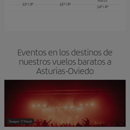
Marzo
11º
/
3º
11º
/
3º
14º
/
4º
Eventos en los destinos de
nuestros vuelos baratos a
Asturias-Oviedo
Imagen: T.Visual