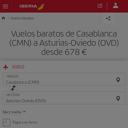
Saltar al contenido principal
Vuelos baratos
Vuelos baratos de Casablanca
(CMN) a Asturias-Oviedo (OVD)
desde 678 €
VUELO
ORIGEN
DESTINO
Seleccione
Ida y vuelta
una
opción
Pagar con Avios