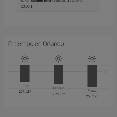
Cine, Estreno Internacional, 1 Asiento
13,00 $
El tiempo en Orlando
Enero
Febrero
Marzo
21º
/
11º
23º
/
13º
25º
/
14º