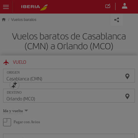
Saltar al contenido principal
Vuelos baratos
Vuelos baratos de Casablanca
(CMN) a Orlando (MCO)
VUELO
ORIGEN
DESTINO
Seleccione
Ida y vuelta
una
opción
Pagar con Avios