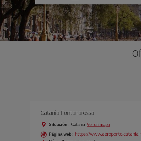
una
opción
Of
Catania-Fontanarossa
Situación:
Catania
Ver en mapa
https://www.aeroporto.catania.i
Página web: