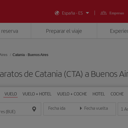
España - ES
Empresas
 reserva
Preparar el viaje
Experien
Aires
Catania - Buenos Aires
aratos de Catania (CTA) a Buenos Ai
VUELO
VUELO + HOTEL
VUELO + COCHE
HOTEL
COCHE
Fecha ida
Fecha vuelta
1
A
Introduce la fecha en formato día/mes/año
Introduce la fecha en format