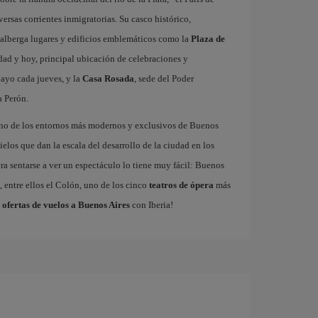
rsas corrientes inmigratorias. Su casco histórico,
 alberga lugares y edificios emblemáticos como la
Plaza de
udad y hoy, principal ubicación de celebraciones y
ayo cada jueves, y la
Casa Rosada
, sede del Poder
a Perón.
uno de los entornos más modernos y exclusivos de Buenos
ielos que dan la escala del desarrollo de la ciudad en los
ra sentarse a ver un espectáculo lo tiene muy fácil: Buenos
 entre ellos el Colón, uno de los cinco
teatros de ópera
más
s
ofertas de vuelos a Buenos Aires
con Iberia!