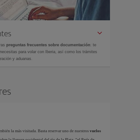
ntes
tras
preguntas frecuentes sobre documentación
: te
cesitas para volar con Iberia, así como los trámites
gración y aduanas.
res
bién la más visitada. Basta reservar uno de nuestros
vuelos
bre la llanura occidental del río de la Plata, “el París de