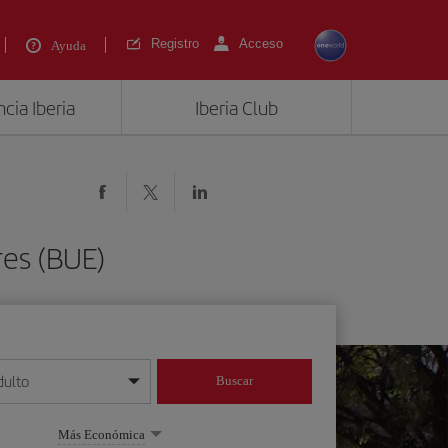
Registro
Acceso
Ayuda
cia Iberia
Iberia Club
res (BUE)
dulto
Buscar
o día/mes/año
Más Económica