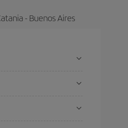
atania - Buenos Aires
, compras con antelación y puedes ser flexible con
ratos
. Dinos desde dónde vuelas, a dónde
ra días cercanos
, tanto de ida como de vuelta,
gunos
horarios
puede que te hagan ahorrar aún
eral las Navidades, la Semana Santa y los