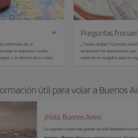
Preguntas frecue
da informarte de la
¿Tienes dudas? Consulta nues
sultar si requieres visado,
aclaramos los documentos que ne
rigen y el destino de tu vuelo.
específicos exigidos para la mi
formación útil para volar a Buenos Ai
¡Hola, Buenos Aires!
La segunda ciudad más grande de toda Sudamérica es tam
baratos a Buenos Aires
para entender por qué. Situada so