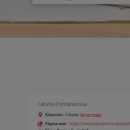
una
opción
Catania-Fontanarossa
Situación:
Catania
Ver en mapa
https://www.aeroporto.catania.i
Página web: