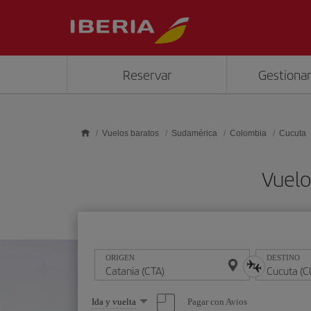
Saltar al contenido principal
Reservar
Gestionar
Vuelos baratos
Sudamérica
Colombia
Cucuta
Vuelo
ORIGEN
DESTINO
Seleccione
Pagar con Avios
Ida y vuelta