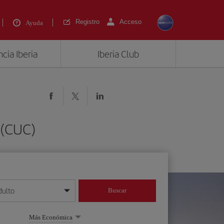
Registro
Acceso
Ayuda
cia Iberia
Iberia Club
 (CUC)
dulto
Buscar
o día/mes/año
Más Económica