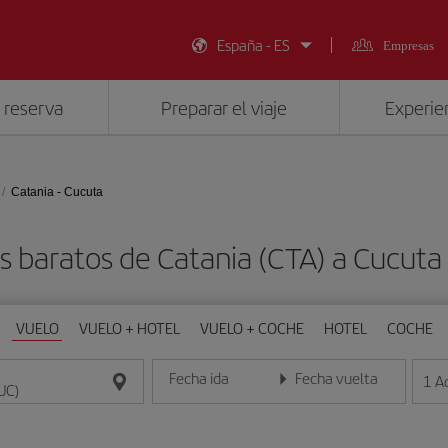
España - ES
Empresas
 reserva
Preparar el viaje
Experien
Catania - Cucuta
s baratos de Catania (CTA) a Cucuta
VUELO
VUELO + HOTEL
VUELO + COCHE
HOTEL
COCHE
Fecha ida
Fecha vuelta
1
A
Introduce la fecha en formato día/mes/año
Introduce la fecha en format