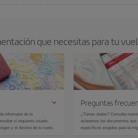
arte el mejor precio según tus necesidades de viaje. La tarifa básica, te asegu
entación que necesitas para tu vuel
Preguntas frecue
da informarte de la
¿Tienes dudas? Consulta nues
sultar si requieres visado,
aclaramos los documentos que ne
rigen y el destino de tu vuelo.
específicos exigidos para la mi