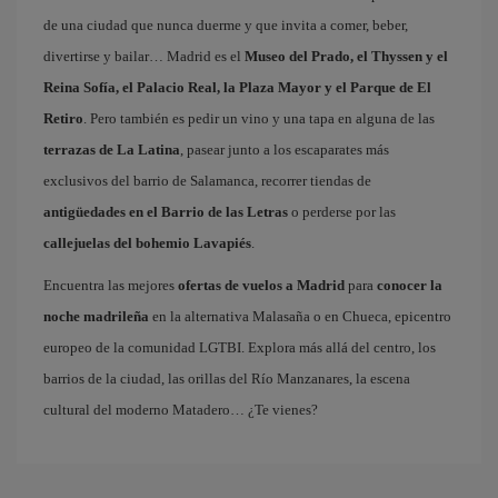
de una ciudad que nunca duerme y que invita a comer, beber,
divertirse y bailar… Madrid es el
Museo del Prado, el Thyssen y el
Reina Sofía, el Palacio Real, la Plaza Mayor y el Parque de El
Retiro
. Pero también es pedir un vino y una tapa en alguna de las
terrazas de La Latina
, pasear junto a los escaparates más
exclusivos del barrio de Salamanca, recorrer tiendas de
antigüedades en el Barrio de las Letras
o perderse por las
callejuelas del bohemio Lavapiés
.
Encuentra las mejores
ofertas de vuelos a Madrid
para
conocer la
noche madrileña
en la alternativa Malasaña o en Chueca, epicentro
europeo de la comunidad LGTBI. Explora más allá del centro, los
barrios de la ciudad, las orillas del Río Manzanares, la escena
cultural del moderno Matadero… ¿Te vienes?