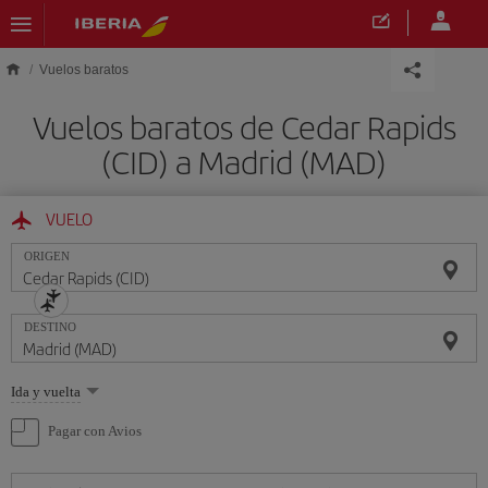
Saltar al contenido principal
Vuelos baratos
Vuelos baratos de Cedar Rapids
(CID) a Madrid (MAD)
VUELO
ORIGEN
DESTINO
Seleccione
Ida y vuelta
una
opción
Pagar con Avios