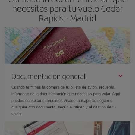
las fechas y los horarios del viaje un poco abiertos, podrás
elegir
necesitas para tu vuelo Cedar
el precio más barato.
Rapids - Madrid
Documentación general
Cuando termines la compra de tu billete de avión, recuerda
informarte de la documentación que necesitas para volar. Aquí
puedes consultar si requieres visado, pasaporte, seguro o
cualquier otro documento, según el origen y el destino de tu
vuelo.