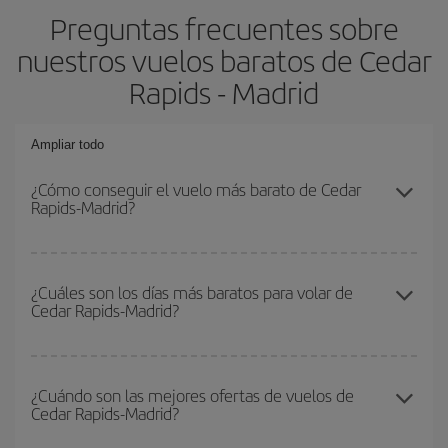
Preguntas frecuentes sobre
nuestros vuelos baratos de Cedar
Rapids - Madrid
Ampliar todo
¿Cómo conseguir el vuelo más barato de Cedar
Rapids-Madrid?
Podrás ahorrar en tu billete de avión de Cedar Rapids-Madrid-dest
y conseguir el vuelo más barato si evitas temporadas altas,
¿Cuáles son los días más baratos para volar de
Cedar Rapids-Madrid?
compras con antelación y puedes ser flexible con las fechas y
horarios de ida y vuelta.
Para saber qué días te saldrá más económico volar, solo tienes
que empezar una consulta en nuestro
buscador de vuelos
¿Cuándo son las mejores ofertas de vuelos de
Cedar Rapids-Madrid?
baratos
. Dinos desde dónde vuelas, a dónde quieres ir y en qué
fechas habías pensado viajar. Te mostraremos los vuelos más