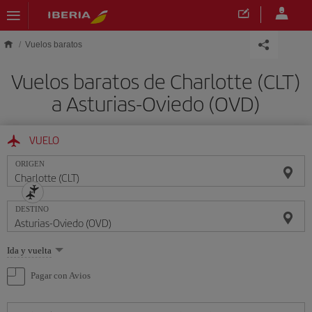
Saltar al contenido principal
Vuelos baratos
Vuelos baratos de Charlotte (CLT)
a Asturias-Oviedo (OVD)
VUELO
ORIGEN
DESTINO
Seleccione
Ida y vuelta
una
opción
Pagar con Avios