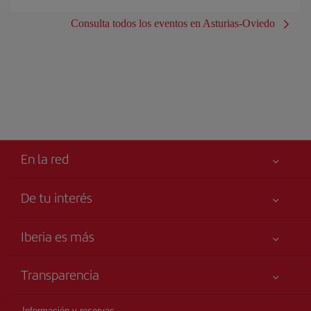
Consulta todos los eventos en Asturias-Oviedo
En la red
De tu interés
Iberia Joven
Mejor precio garantizado
Iberia es más
Tu seguridad es lo primero
Noticias y Novedades
Declaración de accesibilidad
Transparencia
Talento a bordo
Compromiso de servicio
Información Legal
Grupo Iberia
Publicidad
Información y reservas