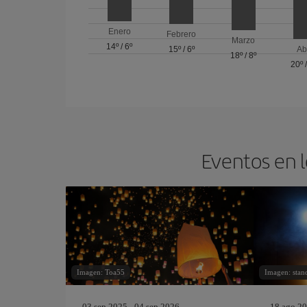
Enero
Febrero
Marzo
14º
/
6º
15º
/
6º
Ab
18º
/
8º
20º
Eventos en l
Imagen: Toa55
Imagen: stan
03 sep 2025 - 04 sep 2026
18 ago 20