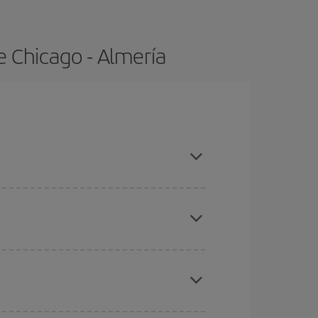
e Chicago - Almería
pras con antelación y puedes ser flexible con las
eral las Navidades, la Semana Santa y los
ana,
cuanto antes
compres tu vuelo, mejores