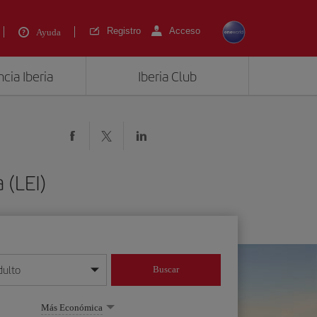
Registro
Acceso
Ayuda
cia Iberia
Iberia Club
 (LEI)
dulto
Buscar
o día/mes/año
Más Económica