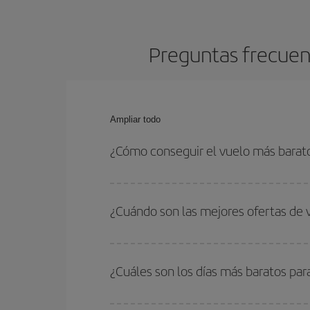
Preguntas frecuent
Ampliar todo
¿Cómo conseguir el vuelo más barat
Podrás ahorrar en tu billete de avión de Chicago-
fechas y horarios de ida y vuelta.
¿Cuándo son las mejores ofertas de 
Puedes conseguir los vuelos más baratos viajan
periodos de vacaciones escolares son temporada
¿Cuáles son los días más baratos par
precios encontrarás.