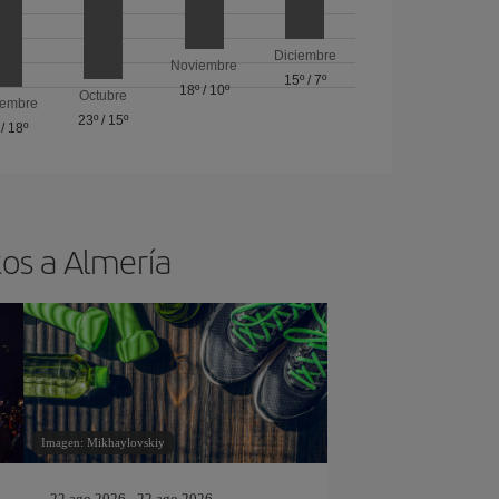
Diciembre
Noviembre
15º
/
7º
18º
/
10º
Octubre
iembre
23º
/
15º
/
18º
tos a Almería
Imagen: Mikhaylovskiy
22 ago 2026 - 22 ago 2026