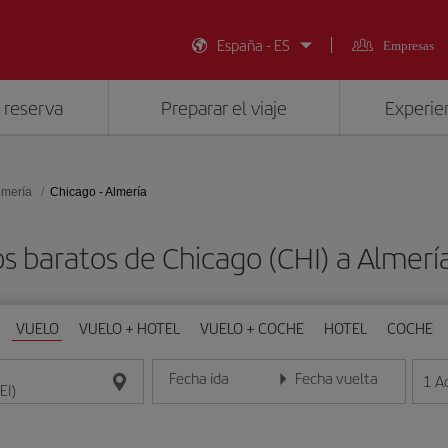
España - ES
Empresas
 reserva
Preparar el viaje
Experien
lmería
Chicago - Almería
s baratos de Chicago (CHI) a Almería
VUELO
VUELO + HOTEL
VUELO + COCHE
HOTEL
COCHE
Fecha ida
Fecha vuelta
1
A
Introduce la fecha en formato día/mes/año
Introduce la fecha en format