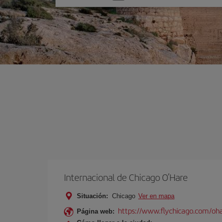
una
opción
Internacional de Chicago O’Hare
Situación:
Chicago
Ver en mapa
https://www.flychicago.com/oh
Página web: