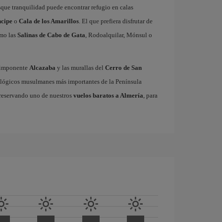
usque tranquilidad puede encontrar refugio en calas
ncipe
o
Cala de los Amarillos
. El que prefiera disfrutar de
omo las
Salinas de Cabo de Gata
, Rodoalquilar, Mónsul o
a imponente
Alcazaba
y las murallas del
Cerro de San
ológicos musulmanes más importantes de la Península
a reservando uno de nuestros
vuelos baratos a Almería
, para