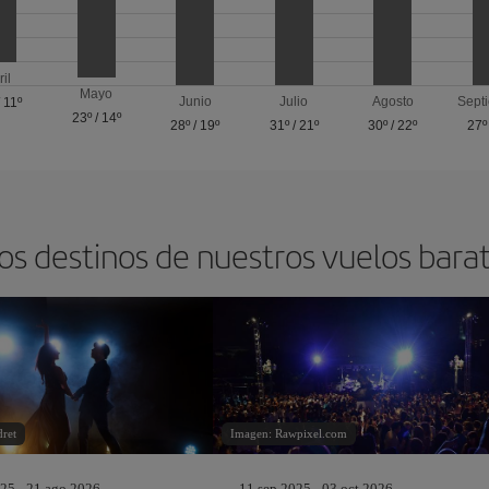
ril
Mayo
Junio
Julio
Agosto
Sept
/
11º
23º
/
14º
28º
/
19º
31º
/
21º
30º
/
22º
27º
os destinos de nuestros vuelos bara
dret
Imagen: Rawpixel.com
25 - 21 ago 2026
11 sep 2025 - 03 oct 2026