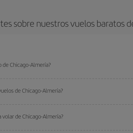
es sobre nuestros vuelos baratos d
o de Chicago-Almería?
Almería-dest y conseguir el vuelo más barato si evitas temporadas altas, com
vuelos de Chicago-Almería?
do
fuera de las temporadas altas
. Aunque depende de tu destino, por lo gen
 alta. Además, sobre todo si estás pensando en una escapada de fin de sem
a volar de Chicago-Almería?