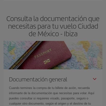
claves para encontrar los mejores precios son
anticiparte y ser
flexible.
Lo normal es que
cuanto antes
reserves tus billetes de
Consulta la documentación que
avión más baratos te saldrán. Además, si buscas los vuelos con
las fechas y los horarios del viaje un poco abiertos, podrás
elegir
necesitas para tu vuelo Ciudad
el precio más barato.
de México - Ibiza
Documentación general
Cuando termines la compra de tu billete de avión, recuerda
informarte de la documentación que necesitas para volar. Aquí
puedes consultar si requieres visado, pasaporte, seguro o
cualquier otro documento, según el origen y el destino de tu