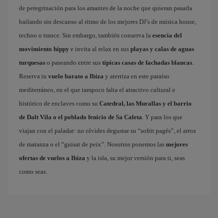
de peregrinación para los amantes de la noche que quieran pasarla
bailando sin descanso al ritmo de los mejores DJ’s de música house,
techno o trance. Sin embargo, también conserva la
esencia del
movimiento hippy
e invita al relax en sus
playas y calas de aguas
turquesas
o paseando entre sus
típicas casas de fachadas blancas
.
Reserva tu
vuelo barato a Ibiza
y aterriza en este paraíso
mediterráneo, en el que tampoco falta el atractivo cultural e
histórico de enclaves como su
Catedral, las Murallas y el barrio
de Dalt Vila o el poblado fenicio de Sa Caleta
. Y para los que
viajan con el paladar: no olvides degustar su “sofrit pagés”, el arroz
de matanza o el “guisat de peix”. Nosotros ponemos las
mejores
ofertas de vuelos a Ibiza
y la isla, su mejor versión para ti, seas
como seas.