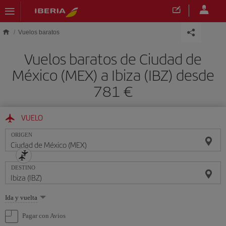
Saltar al contenido principal
Vuelos baratos
Vuelos baratos de Ciudad de
México (MEX) a Ibiza (IBZ) desde
781 €
VUELO
ORIGEN
DESTINO
Seleccione
Ida y vuelta
una
opción
Pagar con Avios