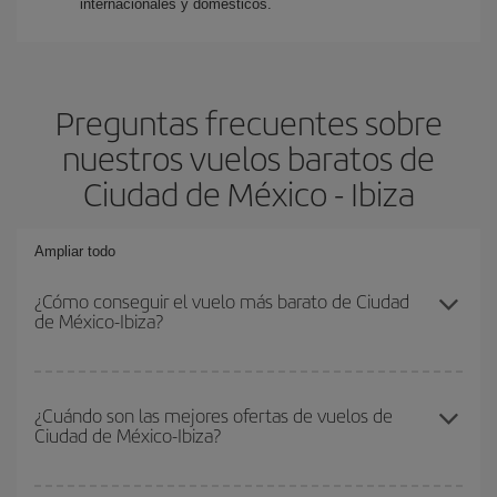
internacionales y domésticos.
Preguntas frecuentes sobre
nuestros vuelos baratos de
Ciudad de México - Ibiza
Ampliar todo
¿Cómo conseguir el vuelo más barato de Ciudad
de México-Ibiza?
Podrás ahorrar en tu billete de avión de Ciudad de México-Ibiza-
dest y conseguir el vuelo más barato si evitas temporadas altas,
¿Cuándo son las mejores ofertas de vuelos de
Ciudad de México-Ibiza?
compras con antelación y puedes ser flexible con las fechas y
horarios de ida y vuelta.
Puedes conseguir los vuelos más baratos viajando
fuera de las