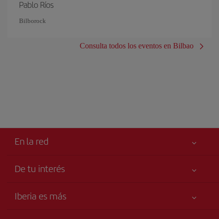
Pablo Ríos
Bilborock
Consulta todos los eventos en Bilbao
En la red
De tu interés
Iberia Joven
Mejor precio garantizado
Iberia es más
Tu seguridad es lo primero
Noticias y Novedades
Declaración de accesibilidad