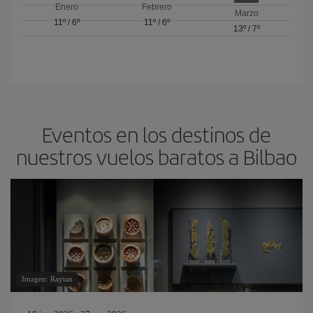
Enero
Febrero
Marzo
11º
/
6º
11º
/
6º
13º
/
7º
Eventos en los destinos de
nuestros vuelos baratos a Bilbao
Imagen: Raytan