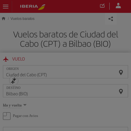
Saltar al contenido principal
Vuelos baratos
Vuelos baratos de Ciudad del
Cabo (CPT) a Bilbao (BIO)
VUELO
ORIGEN
DESTINO
Seleccione
Ida y vuelta
una
opción
Pagar con Avios