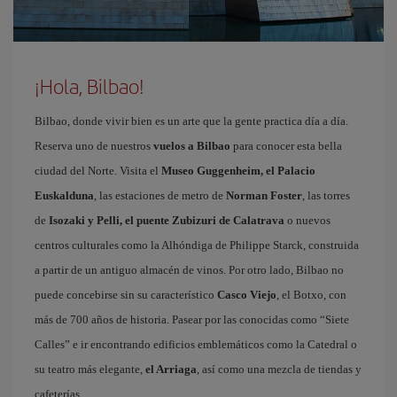
¡Hola, Bilbao!
Bilbao, donde vivir bien es un arte que la gente practica día a día.
Reserva uno de nuestros
vuelos a Bilbao
para conocer esta bella
ciudad del Norte. Visita el
Museo Guggenheim, el Palacio
Euskalduna
, las estaciones de metro de
Norman Foster
, las torres
de
Isozaki y Pelli, el puente Zubizuri de Calatrava
o nuevos
centros culturales como la Alhóndiga de Philippe Starck, construida
a partir de un antiguo almacén de vinos. Por otro lado, Bilbao no
puede concebirse sin su característico
Casco Viejo
, el Botxo, con
más de 700 años de historia. Pasear por las conocidas como “Siete
Calles” e ir encontrando edificios emblemáticos como la Catedral o
su teatro más elegante,
el Arriaga
, así como una mezcla de tiendas y
cafeterías.