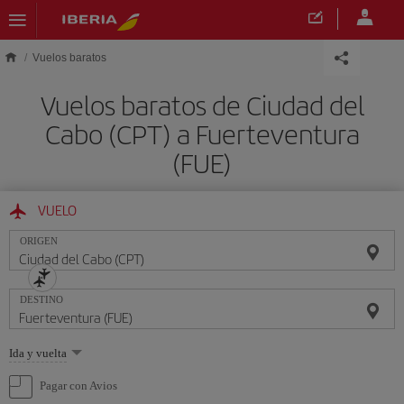
Saltar al contenido principal
Vuelos baratos
Vuelos baratos de Ciudad del
Cabo (CPT) a Fuerteventura
(FUE)
VUELO
ORIGEN
DESTINO
Seleccione
Ida y vuelta
una
opción
Pagar con Avios