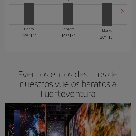
Enero
Febrero
Marzo
19º
/
14º
19º
/
14º
20º
/
15º
Eventos en los destinos de
nuestros vuelos baratos a
Fuerteventura