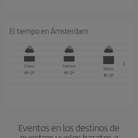
El tiempo en Ámsterdam
Enero
Febrero
Marzo
6º
/
2º
6º
/
2º
9º
/
3º
Eventos en los destinos de
nuestros vuelos baratos a