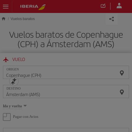
Saltar al contenido principal
Vuelos baratos
Vuelos baratos de Copenhague
(CPH) a Ámsterdam (AMS)
VUELO
ORIGEN
DESTINO
Seleccione
Ida y vuelta
una
opción
Pagar con Avios