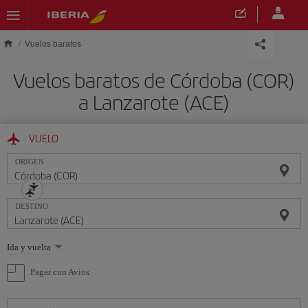
Saltar al contenido principal
Vuelos baratos
Vuelos baratos de Córdoba (COR)
a Lanzarote (ACE)
VUELO
ORIGEN
DESTINO
Seleccione
Ida y vuelta
una
opción
Pagar con Avios