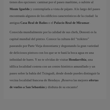
tienes dos opciones: caminar por el paseo marítimo, o subirte al
Monte Igueldo
y contemplarla a vista de pájaro. A lo largo del paseo
encontrarás algunos de los edificios característicos de la ciudad: la
antigua
Casa Real de Baños
o el
Palacio Real de Miramar
.
Conocida mundialmente por la calidad de sus chefs, Donosti es la
capital mundial del pintxo. Conoce la cultura del “txikiteo”
paseando por Parte Vieja donostiarra y degustando la gran variedad
de deliciosos pintxos con los que se te hará la boca agua en una
infinidad de bares. Y no te olvidas de visitar
Hondarribia
, una
idílica localidad costera con un centro histórico amurallado y un
paseo sobre la bahía del Txingudi, desde donde puedes distinguir la
vecina localidad francesa de Hendaya. ¡Reserva las mejores
ofertas
de vuelos a San Sebastián
y disfruta de su encanto!