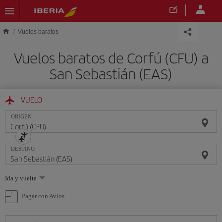
Saltar al contenido principal
Vuelos baratos
Vuelos baratos de Corfú (CFU) a
San Sebastián (EAS)
VUELO
ORIGEN
DESTINO
Seleccione
Ida y vuelta
una
opción
Pagar con Avios