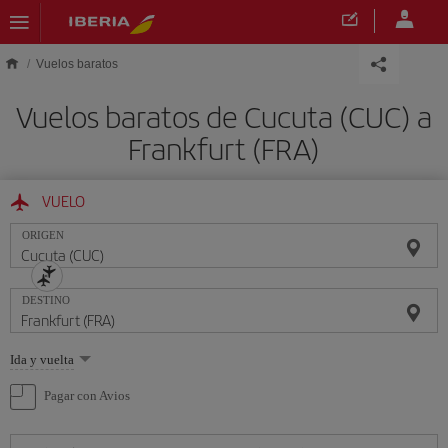
Saltar al contenido principal
Vuelos baratos
Vuelos baratos de Cucuta (CUC) a
Frankfurt (FRA)
VUELO
ORIGEN
DESTINO
Seleccione
Ida y vuelta
una
opción
Pagar con Avios