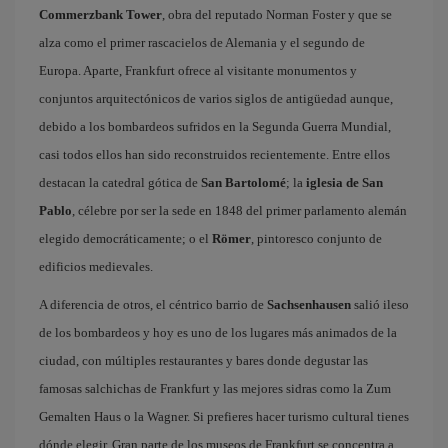
Commerzbank Tower
, obra del reputado Norman Foster y que se
alza como el primer rascacielos de Alemania y el segundo de
Europa. Aparte, Frankfurt ofrece al visitante monumentos y
conjuntos arquitectónicos de varios siglos de antigüedad aunque,
debido a los bombardeos sufridos en la Segunda Guerra Mundial,
casi todos ellos han sido reconstruidos recientemente. Entre ellos
destacan la catedral gótica de
San Bartolomé
; la
iglesia de San
Pablo
, célebre por ser la sede en 1848 del primer parlamento alemán
elegido democráticamente; o el
Römer
, pintoresco conjunto de
edificios medievales.
A diferencia de otros, el céntrico barrio de
Sachsenhausen
salió ileso
de los bombardeos y hoy es uno de los lugares más animados de la
ciudad, con múltiples restaurantes y bares donde degustar las
famosas salchichas de Frankfurt y las mejores sidras como la Zum
Gemalten Haus o la Wagner. Si prefieres hacer turismo cultural tienes
dónde elegir. Gran parte de los museos de Frankfurt se concentra a