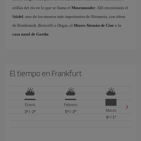
orillas del río en lo que se llama el
Museumsufer
. Allí encontrarás el
Städel
, uno de los museos más importantes de Alemania, con obras
de Rembrandt, Boticelli o Degas, el
Museo Alemán de Cine
o la
casa natal de Goethe
.
El tiempo en Frankfurt
Enero
Febrero
Marzo
3º
/
-2º
5º
/
-2º
9º
/
1º