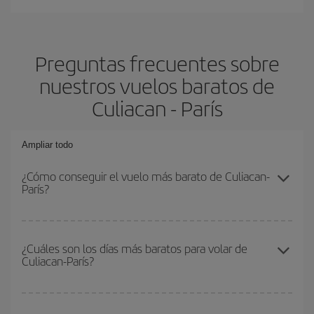
Preguntas frecuentes sobre
nuestros vuelos baratos de
Culiacan - París
Ampliar todo
¿Cómo conseguir el vuelo más barato de Culiacan-
París?
Podrás ahorrar en tu billete de avión de Culiacan-París-dest y
conseguir el vuelo más barato si evitas temporadas altas,
¿Cuáles son los días más baratos para volar de
Culiacan-París?
compras con antelación y puedes ser flexible con las fechas y
horarios de ida y vuelta.
Para saber qué días te saldrá más económico volar, solo tienes