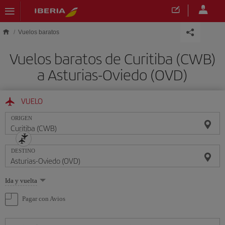
Saltar al contenido principal
Vuelos baratos
Vuelos baratos de Curitiba (CWB)
a Asturias-Oviedo (OVD)
VUELO
ORIGEN
DESTINO
Seleccione
Ida y vuelta
una
opción
Pagar con Avios