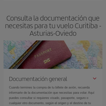
claves para encontrar los mejores precios son
anticiparte y ser
flexible.
Lo normal es que
cuanto antes
reserves tus billetes de
Consulta la documentación que
avión más baratos te saldrán. Además, si buscas los vuelos con
las fechas y los horarios del viaje un poco abiertos, podrás
elegir
necesitas para tu vuelo Curitiba -
el precio más barato.
Asturias-Oviedo
Documentación general
Cuando termines la compra de tu billete de avión, recuerda
informarte de la documentación que necesitas para volar. Aquí
puedes consultar si requieres visado, pasaporte, seguro o
cualquier otro documento, según el origen y el destino de tu