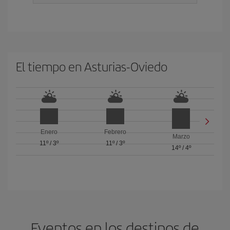
El tiempo en Asturias-Oviedo
Enero
Febrero
Marzo
11º
/
3º
11º
/
3º
14º
/
4º
Eventos en los destinos de