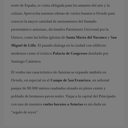
norte de España, es visita obligada para los amantes del arte y la
cultura. Aprovecha nuestras ofertas de vuelos baratos a Oviedo para
conocer la mayor cantidad de monumentos del llamado
prerrománico asturiano, declarados Patrimonio Universal por la
Unesco, como las bellas iglesias de
Santa María del Naranco
y
San
Miguel de Lillo
. El pasado dialoga en la ciudad con edificios
modernos como el icónico
Palacio de Congresos
diseñado por
Santiago Calatrava.
El verdor tan característico de Asturias se expande también en
Oviedo, en especial en el
Campo de San Francisco
, un señorial
parque de 90.000 metros cuadrados situado en pleno centro y
poblado de hermosos pavos reales. Viajar a la capital del Principado
con uno de nuestros
vuelos baratos a Asturias
es sin duda un
“regalo de reyes”.