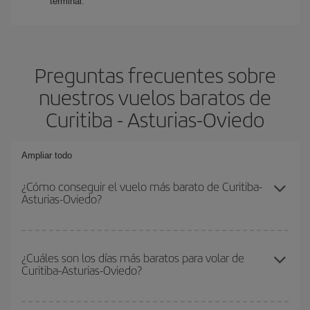
terminal.
Preguntas frecuentes sobre
nuestros vuelos baratos de
Curitiba - Asturias-Oviedo
Ampliar todo
¿Cómo conseguir el vuelo más barato de Curitiba-
Asturias-Oviedo?
Podrás ahorrar en tu billete de avión de Curitiba-Asturias-Oviedo-
dest y conseguir el vuelo más barato si evitas temporadas altas,
¿Cuáles son los días más baratos para volar de
Curitiba-Asturias-Oviedo?
compras con antelación y puedes ser flexible con las fechas y
horarios de ida y vuelta.
Para saber qué días te saldrá más económico volar, solo tienes