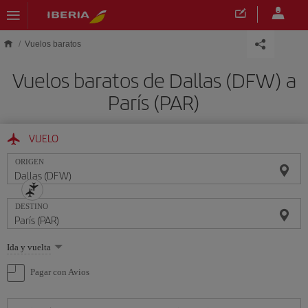
Saltar al contenido principal
Vuelos baratos
Vuelos baratos de Dallas (DFW) a
París (PAR)
VUELO
ORIGEN
DESTINO
Seleccione
Ida y vuelta
una
opción
Pagar con Avios