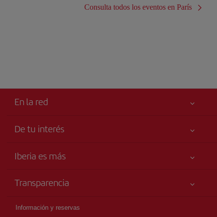
Consulta todos los eventos en París
En la red
De tu interés
Iberia Joven
Mejor precio garantizado
Iberia es más
Tu seguridad es lo primero
Noticias y Novedades
Declaración de accesibilidad
Transparencia
Talento a bordo
Compromiso de servicio
Información Legal
Grupo Iberia
Publicidad
Información y reservas
Condiciones Transporte