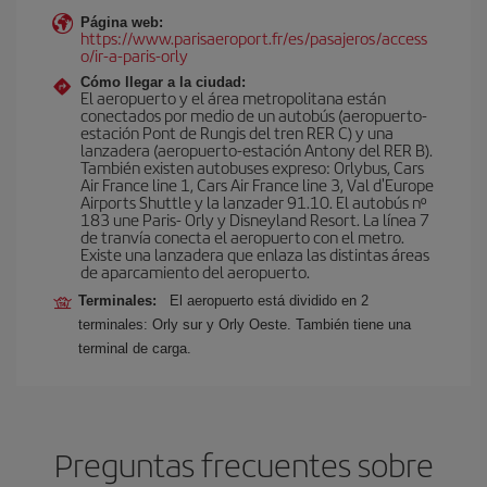
Página web:
https://www.parisaeroport.fr/es/pasajeros/access
o/ir-a-paris-orly
Cómo llegar a la ciudad:
El aeropuerto y el área metropolitana están
conectados por medio de un autobús (aeropuerto-
estación Pont de Rungis del tren RER C) y una
lanzadera (aeropuerto-estación Antony del RER B).
También existen autobuses expreso: Orlybus, Cars
Air France line 1, Cars Air France line 3, Val d'Europe
Airports Shuttle y la lanzader 91.10. El autobús nº
183 une Paris- Orly y Disneyland Resort. La línea 7
de tranvía conecta el aeropuerto con el metro.
Existe una lanzadera que enlaza las distintas áreas
de aparcamiento del aeropuerto.
Terminales:
El aeropuerto está dividido en 2
terminales: Orly sur y Orly Oeste. También tiene una
terminal de carga.
Preguntas frecuentes sobre