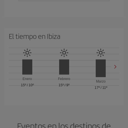
El tiempo en Ibiza
Enero
Febrero
Marzo
15º
/
10º
15º
/
9º
17º
/
11º
Eventos en los destinos de