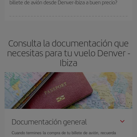
billete de avión desde Denver-Ibiza a buen precio?
asegura el vuelo más barato.
Cualquier día de la semana puedes encontrar vuelos baratos. Las
claves para encontrar los mejores precios son
anticiparte y ser
flexible.
Lo normal es que
cuanto antes
reserves tus billetes de
Consulta la documentación que
avión más baratos te saldrán. Además, si buscas los vuelos con
las fechas y los horarios del viaje un poco abiertos, podrás
elegir
necesitas para tu vuelo Denver -
el precio más barato.
Ibiza
Documentación general
Cuando termines la compra de tu billete de avión, recuerda