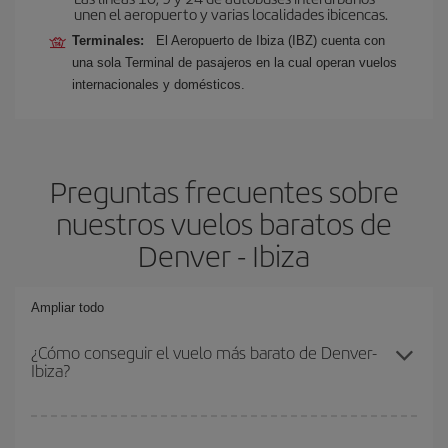
unen el aeropuerto y varias localidades ibicencas.
Terminales:
El Aeropuerto de Ibiza (IBZ) cuenta con
una sola Terminal de pasajeros en la cual operan vuelos
internacionales y domésticos.
Preguntas frecuentes sobre
nuestros vuelos baratos de
Denver - Ibiza
Ampliar todo
¿Cómo conseguir el vuelo más barato de Denver-
Ibiza?
Podrás ahorrar en tu billete de avión de Denver-Ibiza-dest y
conseguir el vuelo más barato si evitas temporadas altas,