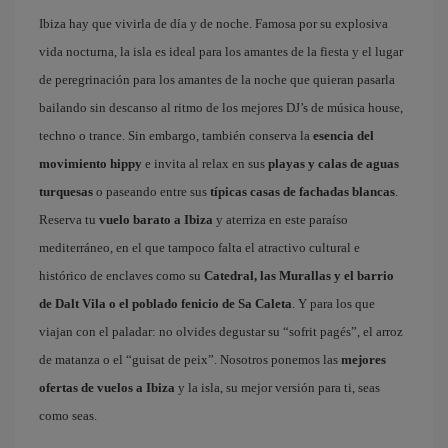
Ibiza hay que vivirla de día y de noche. Famosa por su explosiva
vida nocturna, la isla es ideal para los amantes de la fiesta y el lugar
de peregrinación para los amantes de la noche que quieran pasarla
bailando sin descanso al ritmo de los mejores DJ’s de música house,
techno o trance. Sin embargo, también conserva la
esencia del
movimiento hippy
e invita al relax en sus
playas y calas de aguas
turquesas
o paseando entre sus
típicas casas de fachadas blancas
.
Reserva tu
vuelo barato a Ibiza
y aterriza en este paraíso
mediterráneo, en el que tampoco falta el atractivo cultural e
histórico de enclaves como su
Catedral, las Murallas y el barrio
de Dalt Vila o el poblado fenicio de Sa Caleta
. Y para los que
viajan con el paladar: no olvides degustar su “sofrit pagés”, el arroz
de matanza o el “guisat de peix”. Nosotros ponemos las
mejores
ofertas de vuelos a Ibiza
y la isla, su mejor versión para ti, seas
como seas.