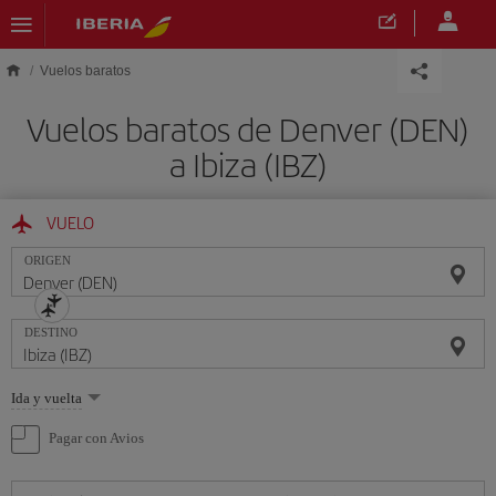
Saltar al contenido principal
Vuelos baratos
Vuelos baratos de Denver (DEN)
a Ibiza (IBZ)
VUELO
ORIGEN
DESTINO
Seleccione
Ida y vuelta
una
opción
Pagar con Avios