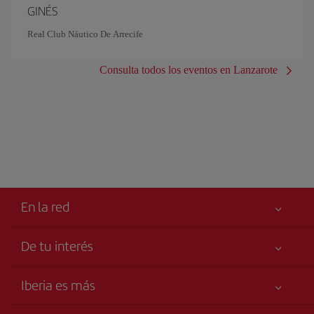
GINÉS
Real Club Náutico De Arrecife
Consulta todos los eventos en Lanzarote
En la red
De tu interés
Iberia Joven
Mejor precio garantizado
Iberia es más
Tu seguridad es lo primero
Noticias y Novedades