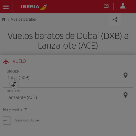
Saltar al contenido principal
Vuelos baratos
Vuelos baratos de Dubai (DXB) a
Lanzarote (ACE)
VUELO
ORIGEN
DESTINO
Seleccione
Ida y vuelta
una
opción
Pagar con Avios