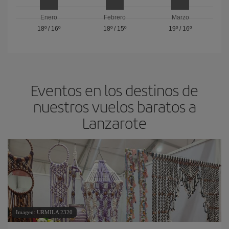
Enero
Febrero
Marzo
18º
/
16º
18º
/
15º
19º
/
16º
Eventos en los destinos de
nuestros vuelos baratos a
Lanzarote
Imagen: URMILA 2320