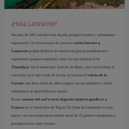
¡Hola, Lanzarote!
Sus más de 100 volcanes han dejado paisajes lunares y submarinos
imponentes. Si reservas uno de nuestros
vuelos baratos a
Lanzarote
podrás disfrutar de auténticas playas paradisíacas e
importantes parques naturales, entre los que destaca el de
Timanfaya
. En el municipio norteño de Haría, cuyo microclima lo
convierte en el más verde de la isla, se levanta el
volcán de la
Corona
, que hace miles de años originó cuevas naturales y tubos
submarinos de gran belleza e interés.
Si eres
amante del surf u otros deportes náuticos puedes ir a
Famara
en el municipio de Teguis. El clima de Lanzarote es muy
suave, con una temperatura media anual de 22 grados centígrados y
precipitaciones muy escasas.