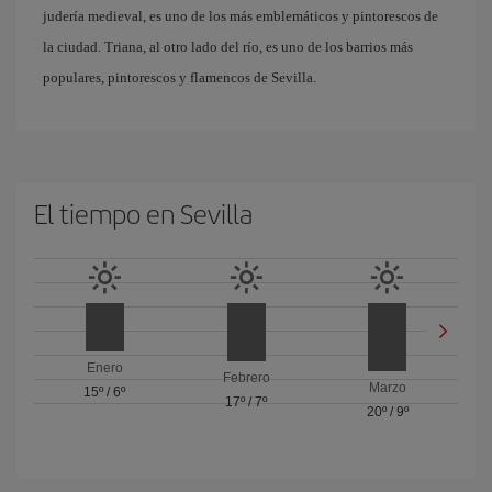
judería medieval, es uno de los más emblemáticos y pintorescos de
la ciudad. Triana, al otro lado del río, es uno de los barrios más
populares, pintorescos y flamencos de Sevilla.
El tiempo en Sevilla
Enero
Febrero
Marzo
15º
/
6º
17º
/
7º
20º
/
9º