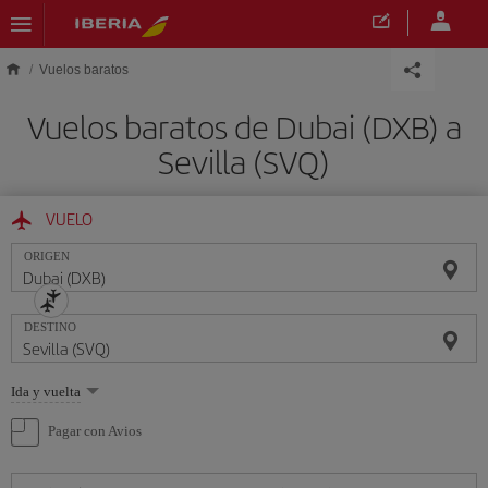
Saltar al contenido principal
Vuelos baratos
Vuelos baratos de Dubai (DXB) a
Sevilla (SVQ)
VUELO
ORIGEN
DESTINO
Seleccione
Ida y vuelta
una
opción
Pagar con Avios