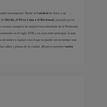
 ciudad monumental. Desde la
Catedral
de Jerez, a su
l de
Dávila, el Pérez Luna o el Bertemati
; pasando por el
los escasos ejemplos de arquitectura almohade de la Península
 construido en el siglo XVII y en cuya torre principal, la más
o de lentes y espejos con el que se puede ver en tiempo real
las calles y plazas de la ciudad. ¡Reserva nuestros
vuelos