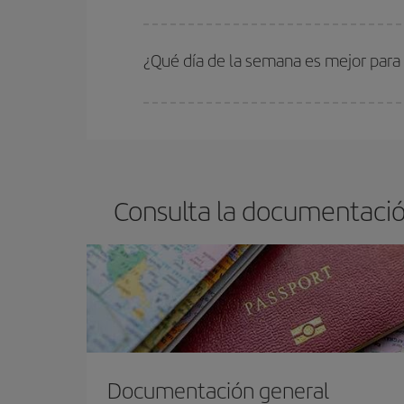
En Iberia, tenemos distintas tarifas para garantiz
¿Qué día de la semana es mejor para 
Cualquier día de la semana puedes encontrar vuel
reserves tus billetes de avión más baratos te sal
barato.
Consulta la documentación
Documentación general