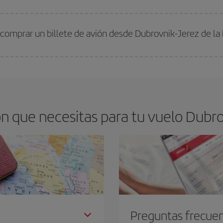
arte el mejor precio según tus necesidades de viaje. La tarifa básica, te asegu
comprar un billete de avión desde Dubrovnik-Jerez de la 
os baratos. Las claves para encontrar los mejores precios son
anticiparte y 
drán. Además, si buscas los vuelos con las fechas y los horarios del viaje un
 que necesitas para tu vuelo Dubrov
Preguntas frecue