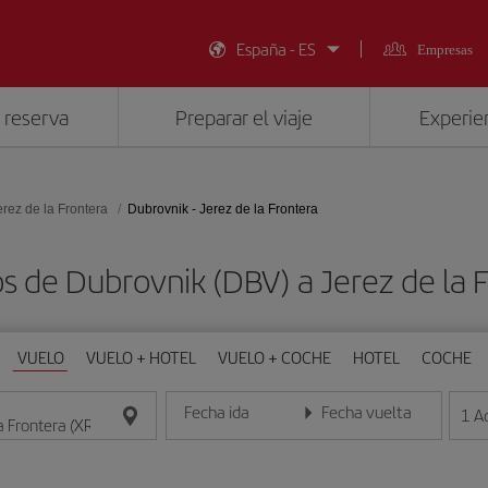
España - ES
Empresas
 reserva
Preparar el viaje
Experien
erez de la Frontera
Dubrovnik - Jerez de la Frontera
s de Dubrovnik (DBV) a Jerez de la 
VUELO
VUELO + HOTEL
VUELO + COCHE
HOTEL
COCHE
Fecha ida
Fecha vuelta
1
A
Introduce la fecha en formato día/mes/año
Introduce la fecha en format