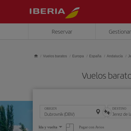
Saltar al contenido principal
Reservar
Gestionar
Vuelos baratos
Europa
España
Andalucía
J
Vuelos barato
ORIGEN
DESTINO
Seleccione
Pagar con Avios
Ida y vuelta