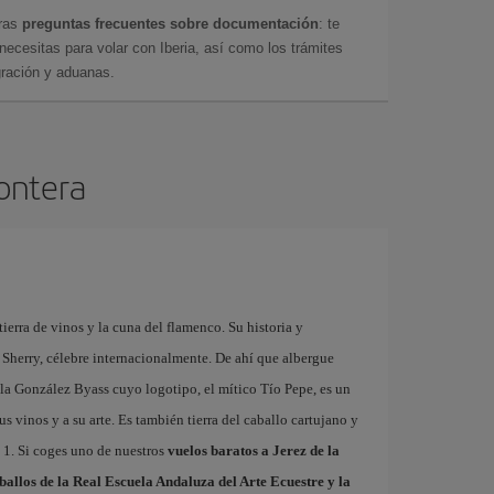
tras
preguntas frecuentes sobre documentación
: te
cesitas para volar con Iberia, así como los trámites
gración y aduanas.
rontera
tierra de vinos y la cuna del flamenco. Su historia y
 Sherry, célebre internacionalmente. De ahí que albergue
la González Byass cuyo logotipo, el mítico Tío Pepe, es un
us vinos y a su arte. Es también tierra del caballo cartujano y
a 1. Si coges uno de nuestros
vuelos baratos a Jerez de la
ballos de la Real Escuela Andaluza del Arte Ecuestre y la