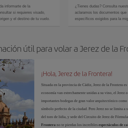
da informarte de la
¿Tienes dudas? Consulta nues
sultar si requieres visado,
aclaramos los documentos que ne
rigen y el destino de tu vuelo.
específicos exigidos para la mi
ación útil para volar a Jerez de la F
¡Hola, Jerez de la Frontera!
Situada en la provincia de Cádiz, Jerez de la Frontera es 
economía van estrechamente unidas a su vino, el Jerez o
importantes bodegas de gran valor arquitectónico como 
símbolo perfecto de la ciudad. Pero Jerez no se limita a s
del toro de lidia, y sede del Circuito de Jerez de Fórmul
Frontera
no te pierdas los increíbles
espectáculos de ca