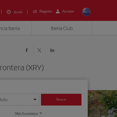
Registro
Acceso
Ayuda
cia Iberia
Iberia Club
Frontera (XRY)
dulto
Buscar
o día/mes/año
Más Económica