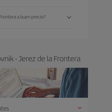
ra el vuelo más barato.
Frontera a buen precio?
ser flexible.
Lo normal es que
cuanto antes
 poco abiertos, podrás
elegir el precio más
nik - Jerez de la Frontera
ntes