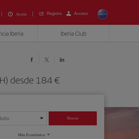
Registro
Acceso
Ayuda
cia Iberia
Iberia Club
AH) desde 184 €
dulto
Buscar
o día/mes/año
Más Económica