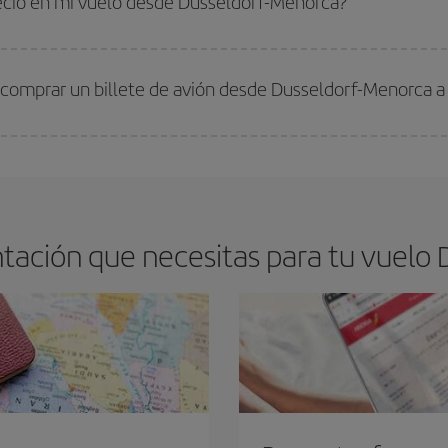
recio en mi vuelo desde Dusseldorf-Menorca?
arte el mejor precio según tus necesidades de viaje. La tarifa básica, te asegu
 comprar un billete de avión desde Dusseldorf-Menorca a
os baratos. Las claves para encontrar los mejores precios son
anticiparte y 
drán. Además, si buscas los vuelos con las fechas y los horarios del viaje un
tación que necesitas para tu vuelo 