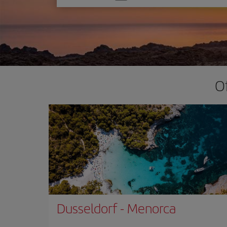
una
opción
O
Dusseldorf
-
Menorca