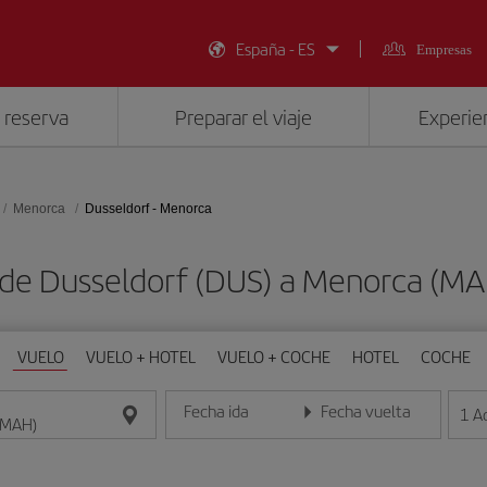
España - ES
Empresas
 reserva
Preparar el viaje
Experien
Menorca
Dusseldorf - Menorca
 de Dusseldorf (DUS) a Menorca (M
VUELO
VUELO + HOTEL
VUELO + COCHE
HOTEL
COCHE
Fecha ida
Fecha vuelta
1
A
Introduce la fecha en formato día/mes/año
Introduce la fecha en format