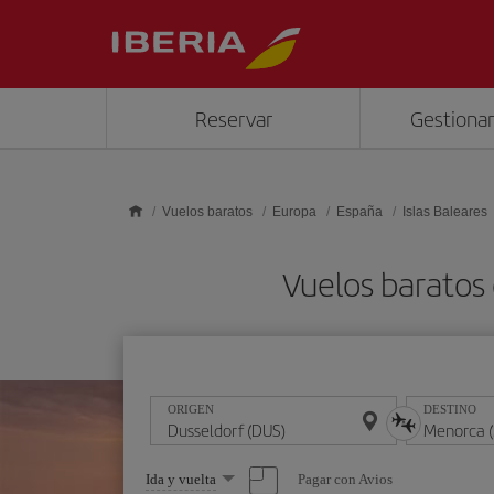
Saltar al contenido principal
Reservar
Gestionar
Vuelos baratos
Europa
España
Islas Baleares
Vuelos baratos
ORIGEN
DESTINO
Seleccione
Pagar con Avios
Ida y vuelta