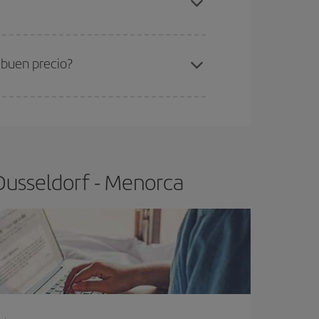
ra el vuelo más barato.
 buen precio?
ser flexible.
Lo normal es que
cuanto antes
 poco abiertos, podrás
elegir el precio más
Dusseldorf - Menorca