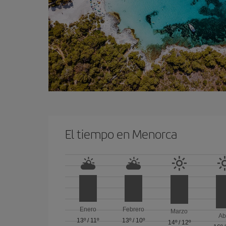
El tiempo en Menorca
Enero
Febrero
Marzo
Ab
13º
/
11º
13º
/
10º
14º
/
12º