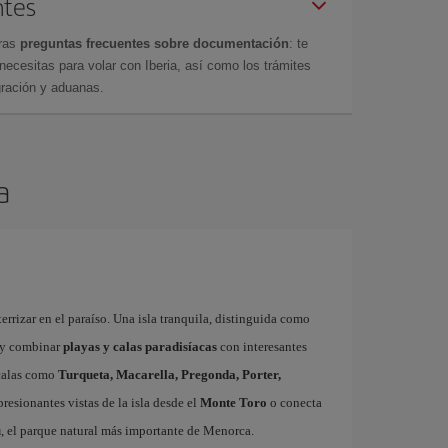
ntes
tras
preguntas frecuentes sobre documentación
: te
cesitas para volar con Iberia, así como los trámites
gración y aduanas.
a
errizar en el paraíso. Una isla tranquila, distinguida como
y combinar
playas y calas paradisíacas
con interesantes
 calas como
Turqueta, Macarella, Pregonda, Porter,
resionantes vistas de la isla desde el
Monte Toro
o conecta
u
, el parque natural más importante de Menorca.