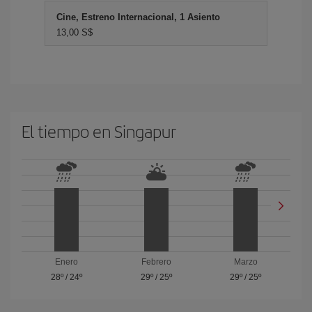
Cine, Estreno Internacional, 1 Asiento
13,00 S$
El tiempo en Singapur
Enero
Febrero
Marzo
28º
/
24º
29º
/
25º
29º
/
25º