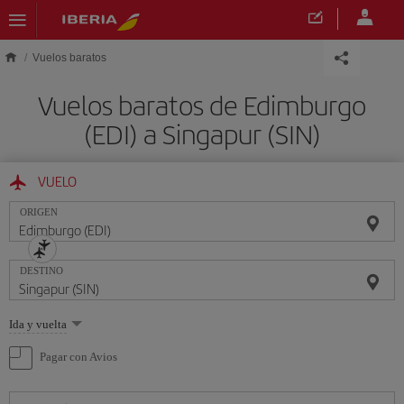
Saltar al contenido principal
Vuelos baratos
Vuelos baratos de Edimburgo
(EDI) a Singapur (SIN)
VUELO
ORIGEN
DESTINO
Seleccione
Ida y vuelta
una
opción
Pagar con Avios