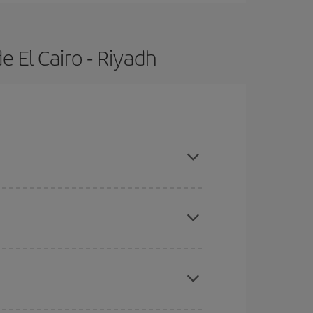
 El Cairo - Riyadh
ras con antelación y puedes ser flexible con las
ratos
. Dinos desde dónde vuelas, a dónde
ra días cercanos
, tanto de ida como de vuelta,
gunos
horarios
puede que te hagan ahorrar aún