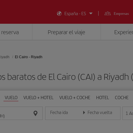
España - ES
Empresas
 reserva
Preparar el viaje
Experien
iyadh
El Cairo - Riyadh
s baratos de El Cairo (CAI) a Riyadh
VUELO
VUELO + HOTEL
VUELO + COCHE
HOTEL
COCHE
Fecha ida
Fecha vuelta
1
A
Introduce la fecha en formato día/mes/año
Introduce la fecha en format