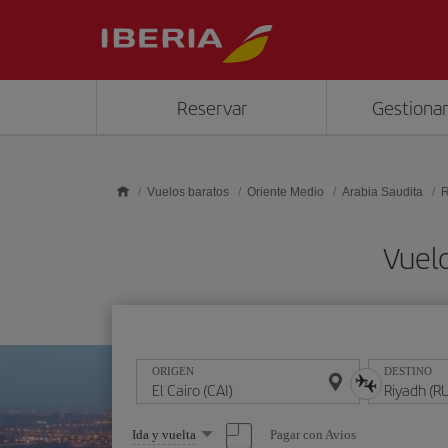
Saltar al contenido principal
Reservar
Gestionar
Vuelos baratos
Oriente Medio
Arabia Saudita
R
Vuelo
ORIGEN
DESTINO
Seleccione
Pagar con Avios
Ida y vuelta