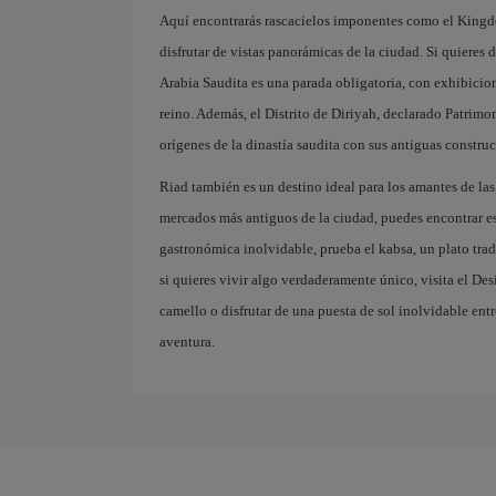
Aquí encontrarás rascacielos imponentes como el Kingd
disfrutar de vistas panorámicas de la ciudad. Si quieres 
Arabia Saudita es una parada obligatoria, con exhibiciones
reino. Además, el Distrito de Diriyah, declarado Patrim
orígenes de la dinastía saudita con sus antiguas constru
Riad también es un destino ideal para los amantes de las
mercados más antiguos de la ciudad, puedes encontrar esp
gastronómica inolvidable, prueba el kabsa, un plato trad
si quieres vivir algo verdaderamente único, visita el De
camello o disfrutar de una puesta de sol inolvidable ent
aventura.