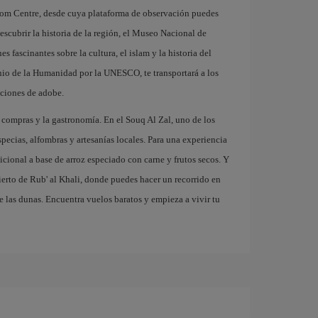
om Centre, desde cuya plataforma de observación puedes
descubrir la historia de la región, el Museo Nacional de
 fascinantes sobre la cultura, el islam y la historia del
onio de la Humanidad por la UNESCO, te transportará a los
cciones de adobe.
 compras y la gastronomía. En el Souq Al Zal, uno de los
ecias, alfombras y artesanías locales. Para una experiencia
icional a base de arroz especiado con carne y frutos secos. Y
sierto de Rub' al Khali, donde puedes hacer un recorrido en
re las dunas. Encuentra vuelos baratos y empieza a vivir tu