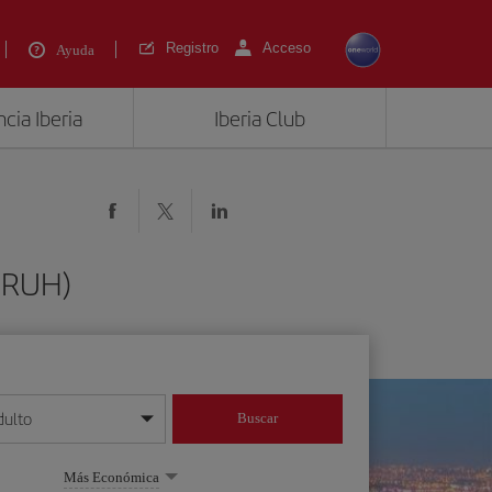
Registro
Acceso
Ayuda
cia Iberia
Iberia Club
 (RUH)
dulto
Buscar
o día/mes/año
Más Económica