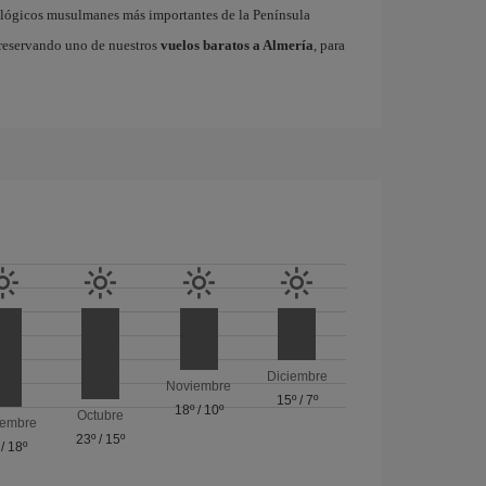
ológicos musulmanes más importantes de la Península
a reservando uno de nuestros
vuelos baratos a Almería
, para
Diciembre
Noviembre
15º
/
7º
18º
/
10º
Octubre
iembre
23º
/
15º
/
18º