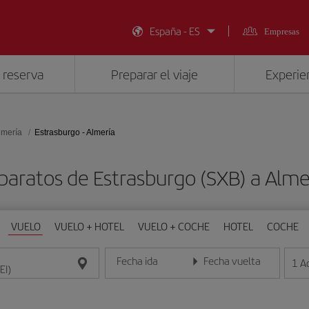
España - ES
Empresas
 reserva
Preparar el viaje
Experien
lmería
Estrasburgo - Almería
baratos de Estrasburgo (SXB) a Almer
VUELO
VUELO + HOTEL
VUELO + COCHE
HOTEL
COCHE
Fecha ida
Fecha vuelta
1
A
Introduce la fecha en formato día/mes/año
Introduce la fecha en format