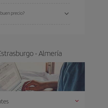
ra el vuelo más barato.
 buen precio?
ser flexible.
Lo normal es que
cuanto antes
 poco abiertos, podrás
elegir el precio más
Estrasburgo - Almería
ntes