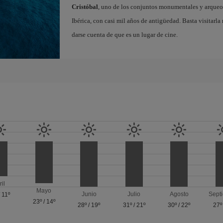
Cristóbal
, uno de los conjuntos monumentales y arque
Ibérica, con casi mil años de antigüedad. Basta visitarl
darse cuenta de que es un lugar de cine.
ril
Mayo
Junio
Julio
Agosto
Sept
/
11º
23º
/
14º
28º
/
19º
31º
/
21º
30º
/
22º
27º