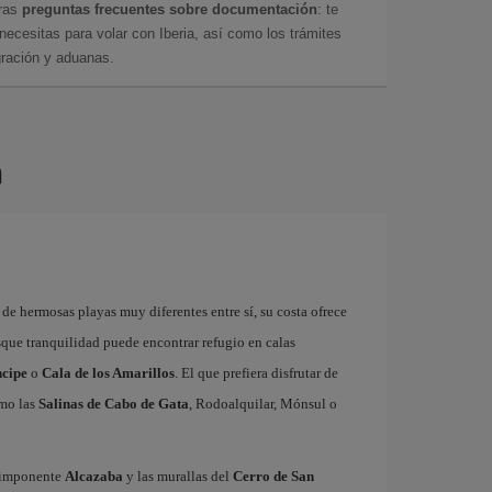
tras
preguntas frecuentes sobre documentación
: te
cesitas para volar con Iberia, así como los trámites
gración y aduanas.
a
 de hermosas playas muy diferentes entre sí, su costa ofrece
usque tranquilidad puede encontrar refugio en calas
ncipe
o
Cala de los Amarillos
. El que prefiera disfrutar de
omo las
Salinas de Cabo de Gata
, Rodoalquilar, Mónsul o
a imponente
Alcazaba
y las murallas del
Cerro de San