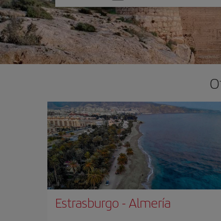
una
opción
O
Estrasburgo
-
Almería