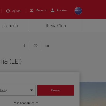
Registro
Acceso
Ayuda
cia Iberia
Iberia Club
ía (LEI)
dulto
Buscar
o día/mes/año
Más Económica