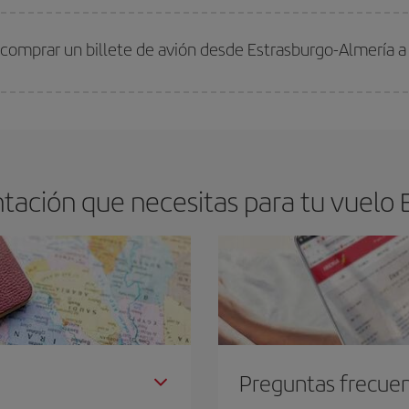
arte el mejor precio según tus necesidades de viaje. La tarifa básica, te asegu
 comprar un billete de avión desde Estrasburgo-Almería a
os baratos. Las claves para encontrar los mejores precios son
anticiparte y 
drán. Además, si buscas los vuelos con las fechas y los horarios del viaje un
ación que necesitas para tu vuelo 
Preguntas frecue