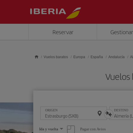
Saltar al contenido principal
Reservar
Gestionar
Vuelos baratos
Europa
España
Andalucía
A
Vuelos 
ORIGEN
DESTINO
Seleccione
Pagar con Avios
Ida y vuelta