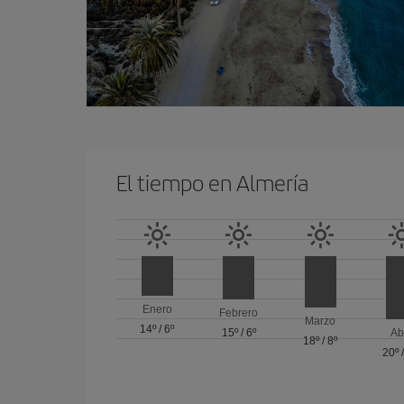
El tiempo en Almería
Enero
Febrero
Marzo
14º
/
6º
15º
/
6º
Ab
18º
/
8º
20º