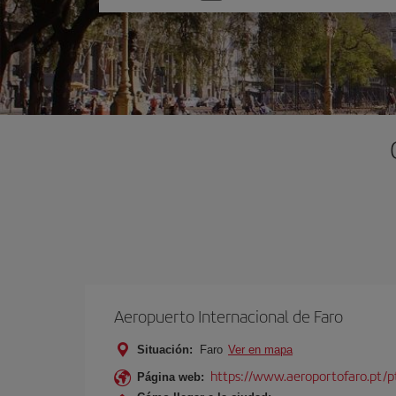
una
opción
Aeropuerto Internacional de Faro
Situación:
Faro
Ver en mapa
https://www.aeroportofaro.pt/
Página web: