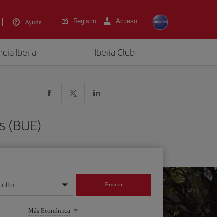
Registro
Acceso
Ayuda
cia Iberia
Iberia Club
s (BUE)
dulto
Buscar
o día/mes/año
Más Económica