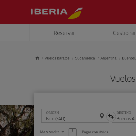
Saltar al contenido principal
Reservar
Gestionar
Vuelos baratos
Sudamérica
Argentina
Buenos 
Vuelos
ORIGEN
DESTINO
Seleccione
Pagar con Avios
Ida y vuelta