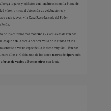
 alberga lugares y edificios emblemáticos como la
Plaza de
udad y hoy, principal ubicación de celebraciones y
ayo cada jueves, y la
Casa Rosada
, sede del Poder
a Perón.
uno de los entornos más modernos y exclusivos de Buenos
ielos que dan la escala del desarrollo de la ciudad en los
ra sentarse a ver un espectáculo lo tiene muy fácil: Buenos
 entre ellos el Colón, uno de los cinco
teatros de ópera
más
s
ofertas de vuelos a Buenos Aires
con Iberia!