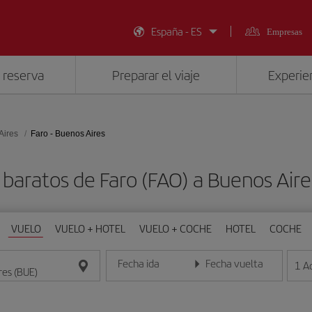
España - ES
Empresas
 reserva
Preparar el viaje
Experien
Aires
Faro - Buenos Aires
 baratos de Faro (FAO) a Buenos Aire
VUELO
VUELO + HOTEL
VUELO + COCHE
HOTEL
COCHE
Fecha ida
Fecha vuelta
1
A
Introduce la fecha en formato día/mes/año
Introduce la fecha en format