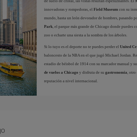
de suelo de cristal, las vistas resultan espeluznantes. El
innovadoras y rompedoras, el
Field Museum
con su inm
mundo, hasta un león devorador de hombres, pasando por
Park
, el parque más grande de Chicago donde puedes corr
zoo o echarte una siesta a la sombra de los árboles.
Si lo tuyo es el deporte no te puedes perder el
United Ce
baloncesto de la NBA en el que jugó Michael Jordan. Rec
estadio de béisbol de 1914 con su marcador manual y su
de vuelos a Chicago
y disfruta de su
gastronomía
, otr
reputación a nivel internacional.
go