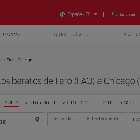
España - ES
Empresas
 reserva
Preparar el viaje
Experien
o
Faro - Chicago
os baratos de Faro (FAO) a Chicago 
VUELO
VUELO + HOTEL
VUELO + COCHE
HOTEL
COCHE
Fecha ida
Fecha vuelta
1
A
Introduce la fecha en formato día/mes/año
Introduce la fecha en format