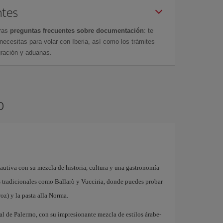
ntes
tras
preguntas frecuentes sobre documentación
: te
cesitas para volar con Iberia, así como los trámites
gración y aduanas.
o
cautiva con su mezcla de historia, cultura y una gastronomía
dos tradicionales como Ballarò y Vucciria, donde puedes probar
oz) y la pasta alla Norma.
l de Palermo, con su impresionante mezcla de estilos árabe-