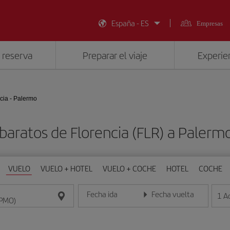
España - ES
Empresas
 reserva
Preparar el viaje
Experien
cia - Palermo
baratos de Florencia (FLR) a Paler
VUELO
VUELO + HOTEL
VUELO + COCHE
HOTEL
COCHE
Fecha ida
Fecha vuelta
1
A
Introduce la fecha en formato día/mes/año
Introduce la fecha en format