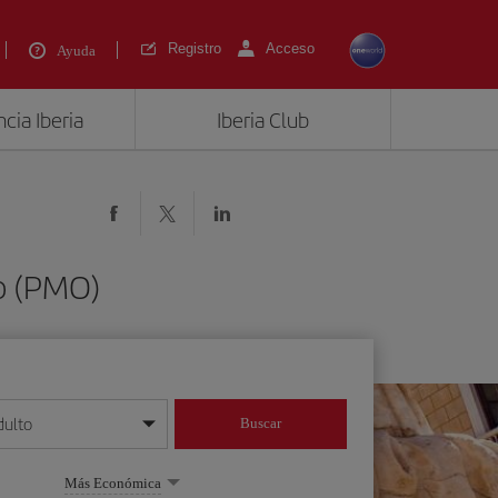
Registro
Acceso
Ayuda
cia Iberia
Iberia Club
mo (PMO)
dulto
Buscar
o día/mes/año
Más Económica