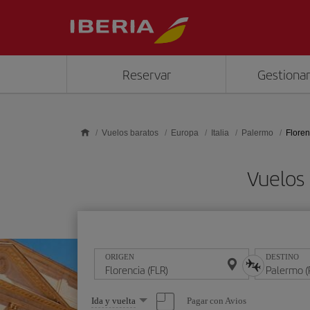
Saltar al contenido principal
Reservar
Gestionar
Vuelos baratos
Europa
Italia
Palermo
Floren
Vuelos 
ORIGEN
DESTINO
Seleccione
Pagar con Avios
Ida y vuelta