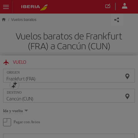
Saltar al contenido principal
Vuelos baratos
Vuelos baratos de Frankfurt
(FRA) a Cancún (CUN)
VUELO
ORIGEN
DESTINO
Seleccione
Ida y vuelta
una
opción
Pagar con Avios